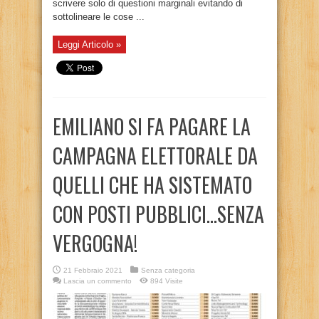
scrivere solo di questioni marginali evitando di
sottolineare le cose ...
Leggi Articolo »
EMILIANO SI FA PAGARE LA
CAMPAGNA ELETTORALE DA
QUELLI CHE HA SISTEMATO
CON POSTI PUBBLICI…SENZA
VERGOGNA!
21 Febbraio 2021
Senza categoria
Lascia un commento
894 Visite