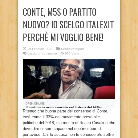
CONTE, M5S O PARTITO
NUOVO? IO SCELGO ITALEXIT
PERCHÈ MI VOGLIO BENE!
28 Febbraio 2021
Senza categoria
Lascia un commento
970 Visite
Ritengo che buona parte del consenso di Conte,
così come il 33% del movimento preso alle
politiche del 2018, sia merito di Rocco Casalino che
devo dire essere capace nel suo mestiere di
portavoce. Chi lo accusa non lo conosce e/o soffre