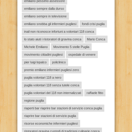
emiliano pessimo assessore
emiliano sempre dalla durso
emiliano sempre in televisione
emiliano snobba gli infermieri pugliesi
fondi crisi puglia
inail non riconosce infortuni a volontari 118 conca
lo stato aiuti i ristoratori di gravina conca
Mario Conca
Michele Emiliano
Movimento 5 stelle Puglia
movimento cittadini pugliesi
ospedale di venere
pier luigi lopalco
policlinico
premio emiliano infermieri pugliesi zero
puglia volontari 118 a nero
puglia volontari 118 senza tutele conca
puglia volontari del 118 non internalizzati
raffaele fitto
regione puglia
riaperti bar riaprire bar stazioni di servizio conca puglia
riaprire bar stazioni di servizio puglia
risorse economiche infermieri pugliesi
ristoratori gravina custodi di tradizioni culinarie conca