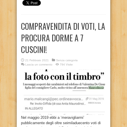
COMPRAVENDITA DI VOTI, LA
PROCURA DORME A 7
CUSCINI!
21 Febbraio 2021
Senza categoria
Lascia un commento
794 Visite
Nel maggio 2019 ebbi a ‘meravigliarmi’
pubblicamente degli oltre seimiladuecento voti di