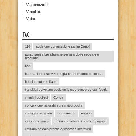
Vaccinazioni
Viabilità
Video
TAG
118
audizione commissione sanità Dattoli
autisti senza bar stazione servizio dove riposare e
rifocillare
bari
bar stazioni di servizio puglia rischio fallimento conca
bocciate tute emiliano
candidati scivolano posizioni basse concorso oss foggia
cittadini pugliesi
Conca
conca video ristoratori gravina di puglia
consiglio regionale
coronavirus
elezioni
elezioni regionali
emiliano avvilisce infermieri pugliesi
emiliano nessun premio economico infermieri