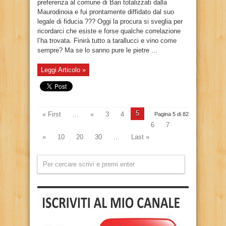
preferenza al comune di Bari totalizzati dalla
Maurodinoia e fui prontamente diffidato dal suo
legale di fiducia ??? Oggi la procura si sveglia per
ricordarci che esiste e forse qualche correlazione
l’ha trovata. Finirà tutto a tarallucci e vino come
sempre? Ma se lo sanno pure le pietre ...
Leggi Articolo »
5
« First
...
«
3
4
Pagina 5 di 82
6
7
»
10
20
30
...
Last »