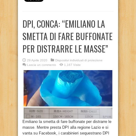
DPI, CONCA: “EMILIANO LA
SMETTA DI FARE BUFFONATE
PER DISTRARRE LE MASSE”
29 Aprile 2020
Dispositivi individuali di protezione
Lascia un commento
1,167 Visite
Emiliano la smetta di fare buffonate per distrarre le
masse. Mentre presta DPI alla regione Lazio e si
vanta su Facebook, i carabinieri sequestrano DPI