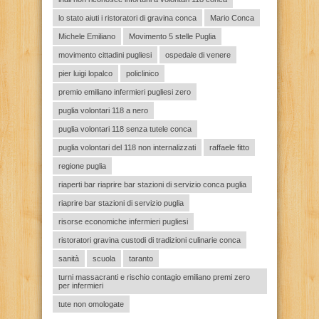
lo stato aiuti i ristoratori di gravina conca
Mario Conca
Michele Emiliano
Movimento 5 stelle Puglia
movimento cittadini pugliesi
ospedale di venere
pier luigi lopalco
policlinico
premio emiliano infermieri pugliesi zero
puglia volontari 118 a nero
puglia volontari 118 senza tutele conca
puglia volontari del 118 non internalizzati
raffaele fitto
regione puglia
riaperti bar riaprire bar stazioni di servizio conca puglia
riaprire bar stazioni di servizio puglia
risorse economiche infermieri pugliesi
ristoratori gravina custodi di tradizioni culinarie conca
sanità
scuola
taranto
turni massacranti e rischio contagio emiliano premi zero
per infermieri
tute non omologate