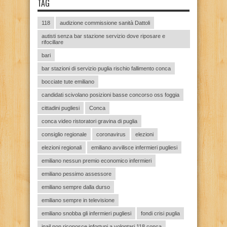
TAG
118
audizione commissione sanità Dattoli
autisti senza bar stazione servizio dove riposare e
rifocillare
bari
bar stazioni di servizio puglia rischio fallimento conca
bocciate tute emiliano
candidati scivolano posizioni basse concorso oss foggia
cittadini pugliesi
Conca
conca video ristoratori gravina di puglia
consiglio regionale
coronavirus
elezioni
elezioni regionali
emiliano avvilisce infermieri pugliesi
emiliano nessun premio economico infermieri
emiliano pessimo assessore
emiliano sempre dalla durso
emiliano sempre in televisione
emiliano snobba gli infermieri pugliesi
fondi crisi puglia
inail non riconosce infortuni a volontari 118 conca