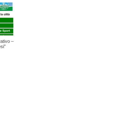
ativo –
si”