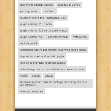
movimento cittadini pugliesi
ospedale di venere
pier luigi lopalco
policlinico
premio emiliano infermieri pugliesi zero
puglia volontari 118 a nero
puglia volontari 118 senza tutele conca
puglia volontari del 118 non internalizzati
raffaele fitto
regione puglia
riaperti bar riaprire bar stazioni di servizio conca puglia
riaprire bar stazioni di servizio puglia
risorse economiche infermieri pugliesi
ristoratori gravina custodi di tradizioni culinarie conca
sanità
scuola
taranto
turni massacranti e rischio contagio emiliano premi zero
per infermieri
tute non omologate