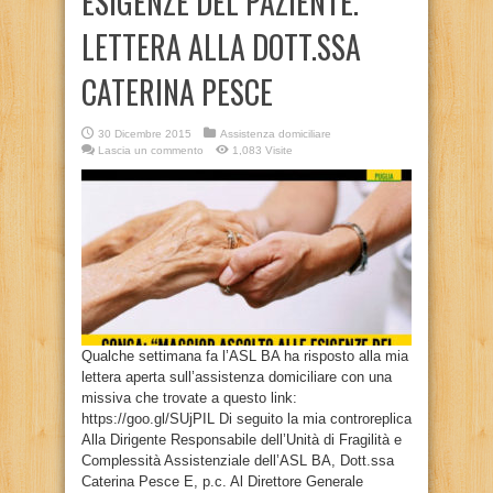
ESIGENZE DEL PAZIENTE.
LETTERA ALLA DOTT.SSA
CATERINA PESCE
30 Dicembre 2015
Assistenza domiciliare
Lascia un commento
1,083 Visite
Qualche settimana fa l’ASL BA ha risposto alla mia
lettera aperta sull’assistenza domiciliare con una
missiva che trovate a questo link:
https://goo.gl/SUjPIL Di seguito la mia controreplica
Alla Dirigente Responsabile dell’Unità di Fragilità e
Complessità Assistenziale dell’ASL BA, Dott.ssa
Caterina Pesce E, p.c. Al Direttore Generale