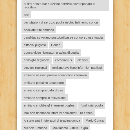
autisti senza bar stazione servizio dove riposare e
rifocillare
bari
bar stazioni di servizio puglia rischio fallimento conca
bocciate tute emiliano
candidati scivolano posizioni basse concorso oss foggia
cittadini pugliesi
Conca
conca video ristoratori gravina di puglia
consiglio regionale
coronavirus
elezioni
elezioni regionali
emiliano avvilisce infermieri pugliesi
emiliano nessun premio economico infermieri
emiliano pessimo assessore
emiliano sempre dalla durso
emiliano sempre in televisione
emiliano snobba gli infermieri pugliesi
fondi crisi puglia
inail non riconosce infortuni a volontari 118 conca
lo stato aiuti i ristoratori di gravina conca
Mario Conca
Michele Emiliano
Movimento 5 stelle Puglia