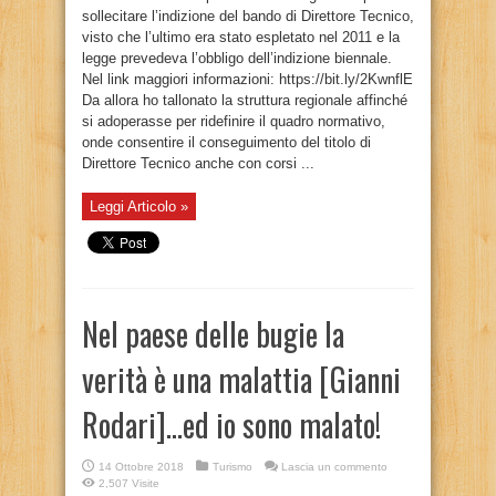
sollecitare l’indizione del bando di Direttore Tecnico,
visto che l’ultimo era stato espletato nel 2011 e la
legge prevedeva l’obbligo dell’indizione biennale.
Nel link maggiori informazioni: https://bit.ly/2KwnflE
Da allora ho tallonato la struttura regionale affinché
si adoperasse per ridefinire il quadro normativo,
onde consentire il conseguimento del titolo di
Direttore Tecnico anche con corsi ...
Leggi Articolo »
Nel paese delle bugie la
verità è una malattia [Gianni
Rodari]…ed io sono malato!
14 Ottobre 2018
Turismo
Lascia un commento
2,507 Visite