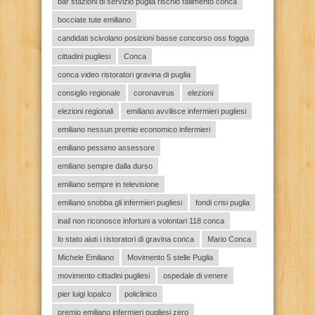
bar stazioni di servizio puglia rischio fallimento conca
bocciate tute emiliano
candidati scivolano posizioni basse concorso oss foggia
cittadini pugliesi
Conca
conca video ristoratori gravina di puglia
consiglio regionale
coronavirus
elezioni
elezioni regionali
emiliano avvilisce infermieri pugliesi
emiliano nessun premio economico infermieri
emiliano pessimo assessore
emiliano sempre dalla durso
emiliano sempre in televisione
emiliano snobba gli infermieri pugliesi
fondi crisi puglia
inail non riconosce infortuni a volontari 118 conca
lo stato aiuti i ristoratori di gravina conca
Mario Conca
Michele Emiliano
Movimento 5 stelle Puglia
movimento cittadini pugliesi
ospedale di venere
pier luigi lopalco
policlinico
premio emiliano infermieri pugliesi zero