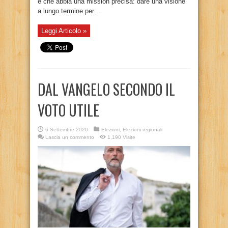
e che abbia una mission precisa: dare una visione
a lungo termine per ...
Leggi Articolo »
DAL VANGELO SECONDO IL
VOTO UTILE
6 Settembre 2020
Elezioni
,
Elezioni regionali
Lascia un commento
1,190 Visite