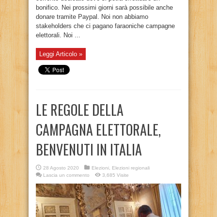
bonifico. Nei prossimi giorni sarà possibile anche
donare tramite Paypal. Noi non abbiamo
stakeholders che ci pagano faraoniche campagne
elettorali. Noi ...
Leggi Articolo »
LE REGOLE DELLA
CAMPAGNA ELETTORALE,
BENVENUTI IN ITALIA
28 Agosto 2020
Elezioni
,
Elezioni regionali
Lascia un commento
3,685 Visite