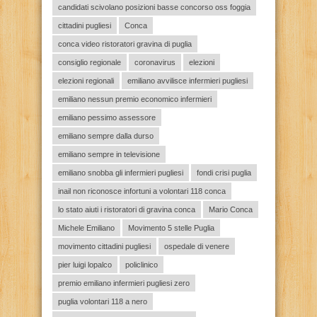
candidati scivolano posizioni basse concorso oss foggia
cittadini pugliesi
Conca
conca video ristoratori gravina di puglia
consiglio regionale
coronavirus
elezioni
elezioni regionali
emiliano avvilisce infermieri pugliesi
emiliano nessun premio economico infermieri
emiliano pessimo assessore
emiliano sempre dalla durso
emiliano sempre in televisione
emiliano snobba gli infermieri pugliesi
fondi crisi puglia
inail non riconosce infortuni a volontari 118 conca
lo stato aiuti i ristoratori di gravina conca
Mario Conca
Michele Emiliano
Movimento 5 stelle Puglia
movimento cittadini pugliesi
ospedale di venere
pier luigi lopalco
policlinico
premio emiliano infermieri pugliesi zero
puglia volontari 118 a nero