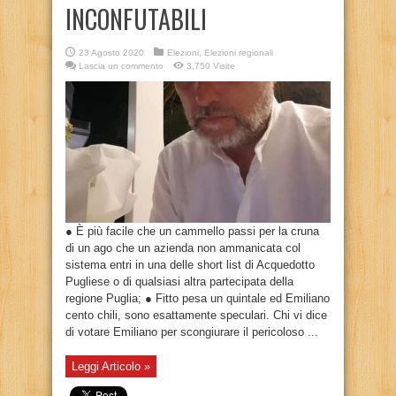
INCONFUTABILI
23 Agosto 2020
Elezioni
,
Elezioni regionali
Lascia un commento
3,750 Visite
● È più facile che un cammello passi per la cruna
di un ago che un azienda non ammanicata col
sistema entri in una delle short list di Acquedotto
Pugliese o di qualsiasi altra partecipata della
regione Puglia; ● Fitto pesa un quintale ed Emiliano
cento chili, sono esattamente speculari. Chi vi dice
di votare Emiliano per scongiurare il pericoloso ...
Leggi Articolo »