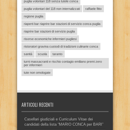
puglia volontari 118 senza tutele conca
puglia volontari del 118 non internalizzati
raffaele fitto
regione puglia
riaperti bar riaprire bar stazioni di servizio conca puglia
riaprire bar stazioni di servizio puglia
risorse economiche infermieri pugliesi
ristoratori gravina custodi di tradizioni culinarie conca
sanità
scuola
taranto
turni massacranti e rischio contagio emiliano premi zero
per infermieri
tute non omologate
ARTICOLI RECENTI
Casellari giudiziali e Curriculum Vitae dei
candidati della lista “MARIO CONCA per BARI”