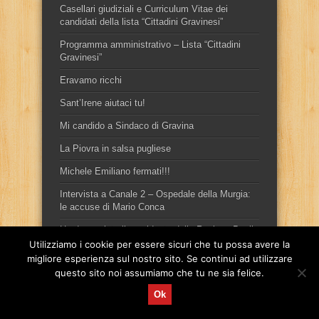
Casellari giudiziali e Curriculum Vitae dei
candidati della lista “Cittadini Gravinesi”
Programma amministrativo – Lista “Cittadini
Gravinesi”
Eravamo ricchi
Sant’Irene aiutaci tu!
Mi candido a Sindaco di Gravina
La Piovra in salsa pugliese
Michele Emiliano fermati!!!
Intervista a Canale 2 – Ospedale della Murgia:
le accuse di Mario Conca
Ho denunciato il presidente della Regione Puglia
Michele Emiliano
Utilizziamo i cookie per essere sicuri che tu possa avere la
migliore esperienza sul nostro sito. Se continui ad utilizzare
questo sito noi assumiamo che tu ne sia felice.
Ok
Sito ufficiale del candidato sindaco, per la città di Gravina in