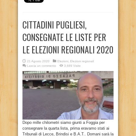
CITTADINI PUGLIESI,
CONSEGNATE LE LISTE PER
LE ELEZIONI REGIONALI 2020
21 Agosto 2020
Elezioni
,
Elezioni regionali
Lascia un commento
3,689 Visite
Dopo mille chilometri siamo giunti a Foggia per
consegnare la quarta lista, prima eravamo stati ai
Tribunali di Lecce, Brindisi e B.A.T.. Domani sarà la