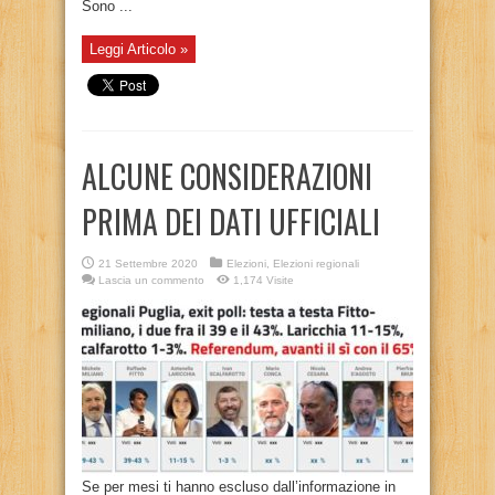
Sono ...
Leggi Articolo »
ALCUNE CONSIDERAZIONI
PRIMA DEI DATI UFFICIALI
21 Settembre 2020
Elezioni
,
Elezioni regionali
Lascia un commento
1,174 Visite
Se per mesi ti hanno escluso dall’informazione in