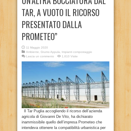
UN’ALTRA BOCCIATURA DAL
TAR, A VUOTO IL RICORSO
PRESENTATO DALLA
PROMETEO”
11 Maggio 2020
Ambiente
,
Grumo Appula
,
Impianti compostaggio
Lascia un commento
1,610 Visite
Il Tar Puglia accogliendo il ricorso dell’azienda
agricola di Giovanni De Vito, ha dichiarato
inammissibile quello dell’impresa Prometeo che
intendeva ottenere la compatibilità urbanistica per