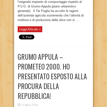
l’erigendo impianto di compostaggio rispetto al
P.U.G. di Grumo Appula (piano urbanistico
generale). Il Tar Puglia ha accolto le ragioni
dell’azienda agricola sostenendo che l’attività di
molitura e di produzione delle olive non si ...
Leggi Articolo »
GRUMO APPULA –
PROMETEO 2000. HO
PRESENTATO ESPOSTO ALLA
PROCURA DELLA
REPUBBLICA!
17 Marzo 2018