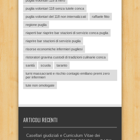
puglia volontari 118 a nero
puglia volontari 118 senza tutele conca
puglia volontari del 118 non internalizzati
raffaele fitto
regione puglia
riaperti bar riaprire bar stazioni di servizio conca puglia
riaprire bar stazioni di servizio puglia
risorse economiche infermieri pugliesi
ristoratori gravina custodi di tradizioni culinarie conca
sanità
scuola
taranto
turni massacranti e rischio contagio emiliano premi zero
per infermieri
tute non omologate
ARTICOLI RECENTI
Casellari giudiziali e Curriculum Vitae dei