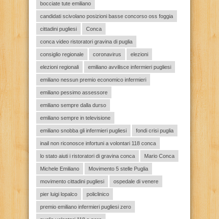
bocciate tute emiliano
candidati scivolano posizioni basse concorso oss foggia
cittadini pugliesi
Conca
conca video ristoratori gravina di puglia
consiglio regionale
coronavirus
elezioni
elezioni regionali
emiliano avvilisce infermieri pugliesi
emiliano nessun premio economico infermieri
emiliano pessimo assessore
emiliano sempre dalla durso
emiliano sempre in televisione
emiliano snobba gli infermieri pugliesi
fondi crisi puglia
inail non riconosce infortuni a volontari 118 conca
lo stato aiuti i ristoratori di gravina conca
Mario Conca
Michele Emiliano
Movimento 5 stelle Puglia
movimento cittadini pugliesi
ospedale di venere
pier luigi lopalco
policlinico
premio emiliano infermieri pugliesi zero