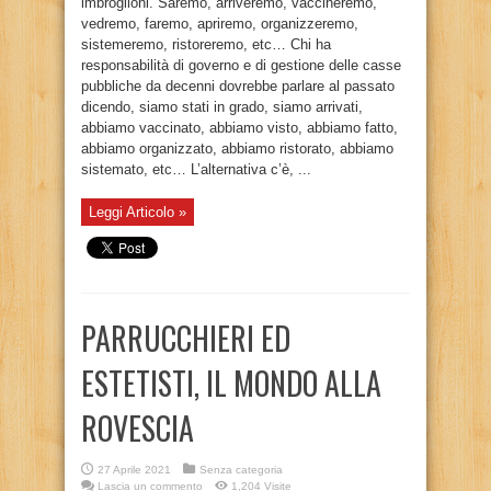
imbroglioni. Saremo, arriveremo, vaccineremo,
vedremo, faremo, apriremo, organizzeremo,
sistemeremo, ristoreremo, etc… Chi ha
responsabilità di governo e di gestione delle casse
pubbliche da decenni dovrebbe parlare al passato
dicendo, siamo stati in grado, siamo arrivati,
abbiamo vaccinato, abbiamo visto, abbiamo fatto,
abbiamo organizzato, abbiamo ristorato, abbiamo
sistemato, etc… L’alternativa c’è, ...
Leggi Articolo »
PARRUCCHIERI ED
ESTETISTI, IL MONDO ALLA
ROVESCIA
27 Aprile 2021
Senza categoria
Lascia un commento
1,204 Visite