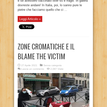
e se avessero vaccinato over 65 e fragili. In galera
dovreste andare! In Italia, poi, lo sanno pure le
pietre che facciamo quello che ci ...
Leggi Articolo »
ZONE CROMATICHE E IL
BLAME THE VICTIM
27 Aprile 2021
Senza categoria
Lascia un commento
2,087 Visite