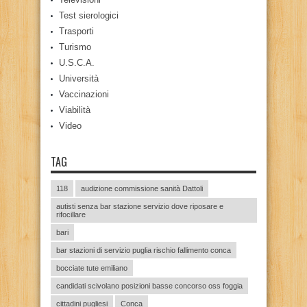
Test sierologici
Trasporti
Turismo
U.S.C.A.
Università
Vaccinazioni
Viabilità
Video
TAG
118
audizione commissione sanità Dattoli
autisti senza bar stazione servizio dove riposare e
rifocillare
bari
bar stazioni di servizio puglia rischio fallimento conca
bocciate tute emiliano
candidati scivolano posizioni basse concorso oss foggia
cittadini pugliesi
Conca