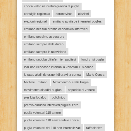
conca video ristoratori gravina di puglia
consiglio regionale
coronavirus
elezioni
elezioni regionali
emiliano avvilisce infermieri pugliesi
emiliano nessun premio economico infermieri
emiliano pessimo assessore
emiliano sempre dalla durso
emiliano sempre in televisione
emiliano snobba gli infermieri pugliesi
fondi crisi puglia
inail non riconosce infortuni a volontari 118 conca
lo stato aiuti i ristoratori di gravina conca
Mario Conca
Michele Emiliano
Movimento 5 stelle Puglia
movimento cittadini pugliesi
ospedale di venere
pier luigi lopalco
policlinico
premio emiliano infermieri pugliesi zero
puglia volontari 118 a nero
puglia volontari 118 senza tutele conca
puglia volontari del 118 non internalizzati
raffaele fitto