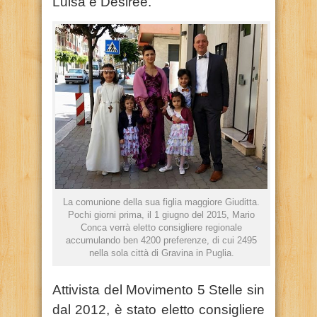
Luisa e Desirée.
La comunione della sua figlia maggiore Giuditta.
Pochi giorni prima, il 1 giugno del 2015, Mario
Conca verrà eletto consigliere regionale
accumulando ben 4200 preferenze, di cui 2495
nella sola città di Gravina in Puglia.
Attivista del Movimento 5 Stelle sin
dal 2012, è stato eletto consigliere