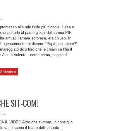
ite
romesso alle mie figlie più piccole, Luisa e
, di portarle al parco giochi della zona PIP.
ta arrivati l’amara sorpresa, era chiuso. In
d ingenuamente mi dicono: “Papà puoi aprire?”
mareggiato dico loro che le chiavi ce l’ha il
o Alesio Valente…come prima, peggio di
Articolo »
CHE SIT-COM!
isite
 IL VIDEO Altro che si-tcom, in consiglio
le va in scena il teatro dell’assurdo…