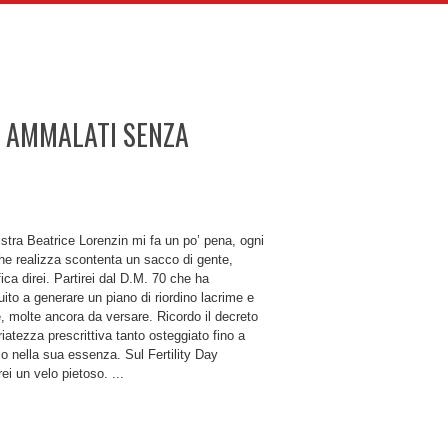
: AMMALATI SENZA
stra Beatrice Lorenzin mi fa un po’ pena, ogni
he realizza scontenta un sacco di gente,
fica direi. Partirei dal D.M. 70 che ha
uito a generare un piano di riordino lacrime e
, molte ancora da versare. Ricordo il decreto
iatezza prescrittiva tanto osteggiato fino a
lo nella sua essenza. Sul Fertility Day
ei un velo pietoso. ...