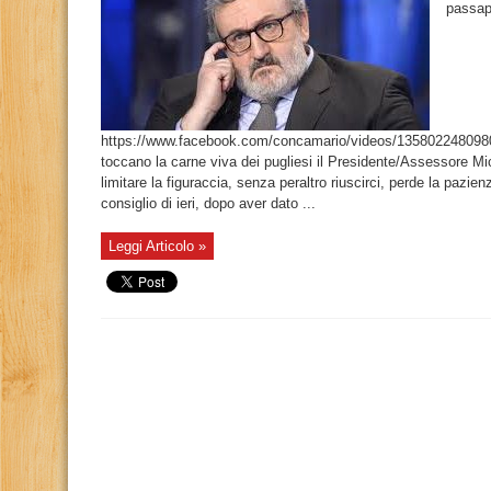
passap
https://www.facebook.com/concamario/videos/1358022480980
toccano la carne viva dei pugliesi il Presidente/Assessore Mi
limitare la figuraccia, senza peraltro riuscirci, perde la pazien
consiglio di ieri, dopo aver dato ...
Leggi Articolo »