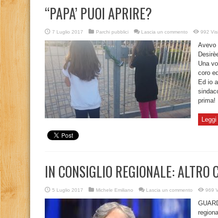
“PAPA’ PUOI APRIRE?
7 Luglio 2017
Parchi pubblici
Lascia un commento
992 Vis
Avevo p
Desirèe
Una vol
coro e
Ed io a
sindac
prima!
Leggi 
IN CONSIGLIO REGIONALE: ALTRO 
5 Luglio 2017
Michele Emiliano
Lascia un commento
969 V
GUARDA
regiona