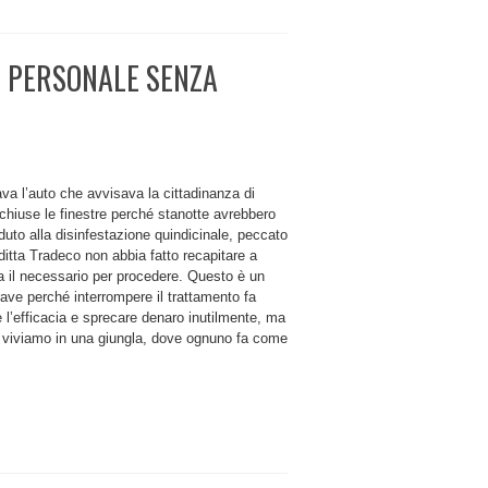
E PERSONALE SENZA
rava l’auto che avvisava la cittadinanza di
chiuse le finestre perché stanotte avrebbero
uto alla disinfestazione quindicinale, peccato
ditta Tradeco non abbia fatto recapitare a
a il necessario per procedere. Questo è un
rave perché interrompere il trattamento fa
 l’efficacia e sprecare denaro inutilmente, ma
 viviamo in una giungla, dove ognuno fa come