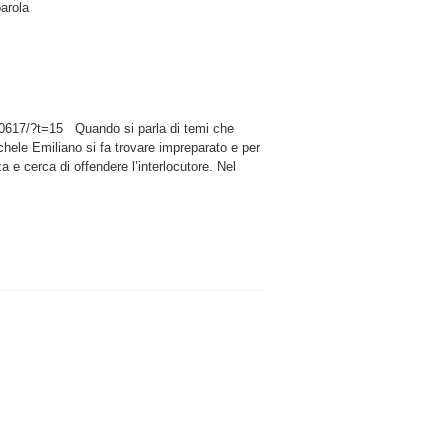
arola
617/?t=15 Quando si parla di temi che
chele Emiliano si fa trovare impreparato e per
za e cerca di offendere l’interlocutore. Nel