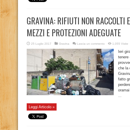
GRAVINA: RIFIUTI NON RACCOLTI 
MEZZI E PROTEZIONI ADEGUATE
25 Luglio 2017
Gravina
Lascia un commento
1,055 Visite
Ieri gi
tenere 
provved
che la 
Gravin
fatto g
perdere
oramai
...
Leggi Articolo »