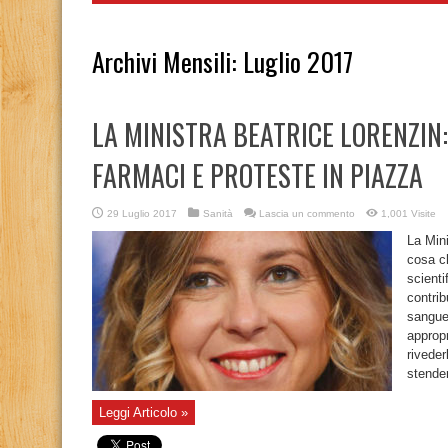
Archivi Mensili:
Luglio 2017
LA MINISTRA BEATRICE LORENZIN
FARMACI E PROTESTE IN PIAZZA
29 Luglio 2017
Sanità
Lascia un commento
1,001 Visite
La Mini
cosa c
scienti
contrib
sangue
appropr
riveder
stender
Leggi Articolo »