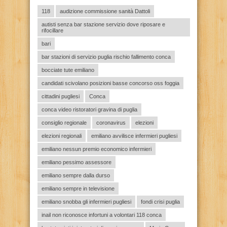
118
audizione commissione sanità Dattoli
autisti senza bar stazione servizio dove riposare e
rifocillare
bari
bar stazioni di servizio puglia rischio fallimento conca
bocciate tute emiliano
candidati scivolano posizioni basse concorso oss foggia
cittadini pugliesi
Conca
conca video ristoratori gravina di puglia
consiglio regionale
coronavirus
elezioni
elezioni regionali
emiliano avvilisce infermieri pugliesi
emiliano nessun premio economico infermieri
emiliano pessimo assessore
emiliano sempre dalla durso
emiliano sempre in televisione
emiliano snobba gli infermieri pugliesi
fondi crisi puglia
inail non riconosce infortuni a volontari 118 conca