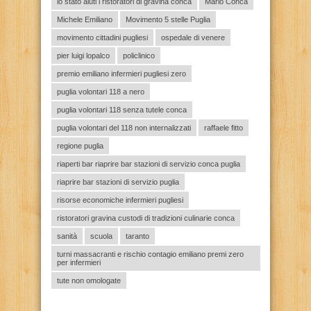
lo stato aiuti i ristoratori di gravina conca
Mario Conca
Michele Emiliano
Movimento 5 stelle Puglia
movimento cittadini pugliesi
ospedale di venere
pier luigi lopalco
policlinico
premio emiliano infermieri pugliesi zero
puglia volontari 118 a nero
puglia volontari 118 senza tutele conca
puglia volontari del 118 non internalizzati
raffaele fitto
regione puglia
riaperti bar riaprire bar stazioni di servizio conca puglia
riaprire bar stazioni di servizio puglia
risorse economiche infermieri pugliesi
ristoratori gravina custodi di tradizioni culinarie conca
sanità
scuola
taranto
turni massacranti e rischio contagio emiliano premi zero
per infermieri
tute non omologate