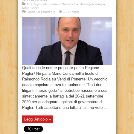
Articoli giornale
,
Giornali
,
Mass-media
,
Rassegna stampa
Mario Conca
Lascia un commento
1,332 Visite
Quali sono le nostre proposte per la Regione
Puglia? Ne parla Mario Conca nell’articolo di
Raimondo Rodia su Venti di Ponente: Un vecchio
adagio popolare citava testualmente “Tra i due
litiganti il terzo gode ” si potrebbe riassumere così
sinteticamente la battaglia del 20-21 settembre
2020 per guadagnare i galloni di governatore di
Puglia. Tutti aspettano una lotta all’ultimo voto ...
Leggi Articolo »