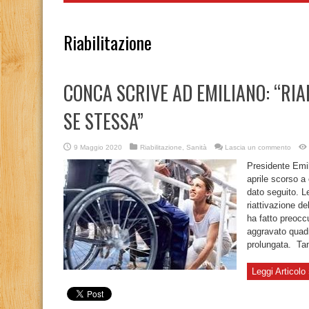
Riabilitazione
CONCA SCRIVE AD EMILIANO: “RIA
SE STESSA”
9 Maggio 2020
Riabilitazione
,
Sanità
Lascia un commento
Presidente Emili
aprile scorso a 
dato seguito. Le
riattivazione del
ha fatto preoccu
aggravato quadri
prolungata. Tan
Leggi Articolo