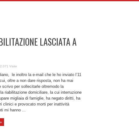
BILITAZIONE LASCIATA A
2,071 Visite
ano, le inoltro la e-mail che le ho inviato l’11
cui, oltre a non dare risposta, non ha mai
 scrivo per sollecitarle oltremodo la
la riabilitazione domiciliare, la cui interruzione
pare migliaia di famiglie, ha negato diritti, ha
 clinici e provocato morti per inattività
ti mi hanno ...
 »