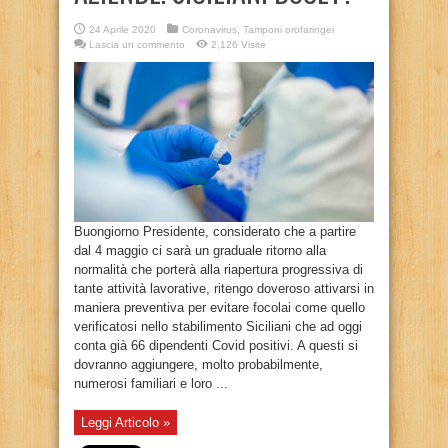
24 Aprile 2020
Coronavirus
,
Tamponi orofaringei
Lascia un commento
2,126 Visite
Buongiorno Presidente, considerato che a partire
dal 4 maggio ci sarà un graduale ritorno alla
normalità che porterà alla riapertura progressiva di
tante attività lavorative, ritengo doveroso attivarsi in
maniera preventiva per evitare focolai come quello
verificatosi nello stabilimento Siciliani che ad oggi
conta già 66 dipendenti Covid positivi. A questi si
dovranno aggiungere, molto probabilmente,
numerosi familiari e loro ...
Leggi Articolo »