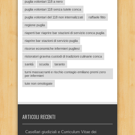
puglia volontari 118 a nero
puglia volontari 118 senza tutele conca
puglia volontari del 118 non internalizzati
raffaele fitto
regione puglia
riaperti bar riaprire bar stazioni di servizio conca puglia
riaprire bar stazioni di servizio puglia
risorse economiche infermieri pugliesi
ristoratori gravina custodi di tradizioni culinarie conca
sanità
scuola
taranto
turni massacranti e rischio contagio emiliano premi zero
per infermieri
tute non omologate
ARTICOLI RECENTI
Casellari giudiziali e Curriculum Vitae dei