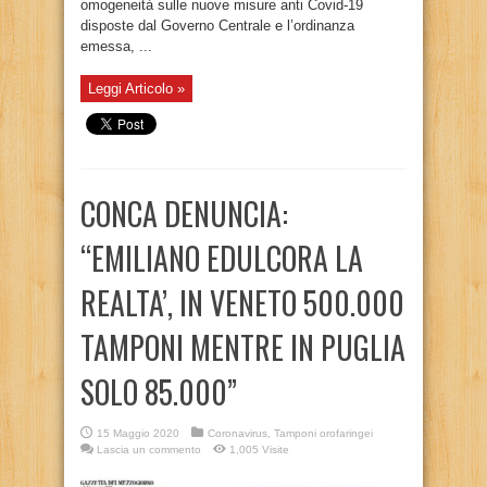
omogeneità sulle nuove misure anti Covid-19
disposte dal Governo Centrale e l’ordinanza
emessa, ...
Leggi Articolo »
CONCA DENUNCIA:
“EMILIANO EDULCORA LA
REALTA’, IN VENETO 500.000
TAMPONI MENTRE IN PUGLIA
SOLO 85.000”
15 Maggio 2020
Coronavirus
,
Tamponi orofaringei
Lascia un commento
1,005 Visite