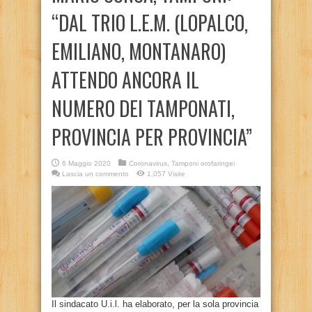
“DAL TRIO L.E.M. (LOPALCO,
EMILIANO, MONTANARO)
ATTENDO ANCORA IL
NUMERO DEI TAMPONATI,
PROVINCIA PER PROVINCIA”
6 Maggio 2020
Coronavirus
,
Tamponi orofaringei
Lascia un commento
1,057 Visite
Il sindacato U.i.l. ha elaborato, per la sola provincia