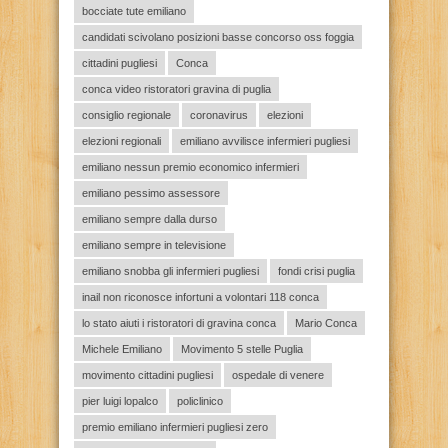
bocciate tute emiliano
candidati scivolano posizioni basse concorso oss foggia
cittadini pugliesi
Conca
conca video ristoratori gravina di puglia
consiglio regionale
coronavirus
elezioni
elezioni regionali
emiliano avvilisce infermieri pugliesi
emiliano nessun premio economico infermieri
emiliano pessimo assessore
emiliano sempre dalla durso
emiliano sempre in televisione
emiliano snobba gli infermieri pugliesi
fondi crisi puglia
inail non riconosce infortuni a volontari 118 conca
lo stato aiuti i ristoratori di gravina conca
Mario Conca
Michele Emiliano
Movimento 5 stelle Puglia
movimento cittadini pugliesi
ospedale di venere
pier luigi lopalco
policlinico
premio emiliano infermieri pugliesi zero