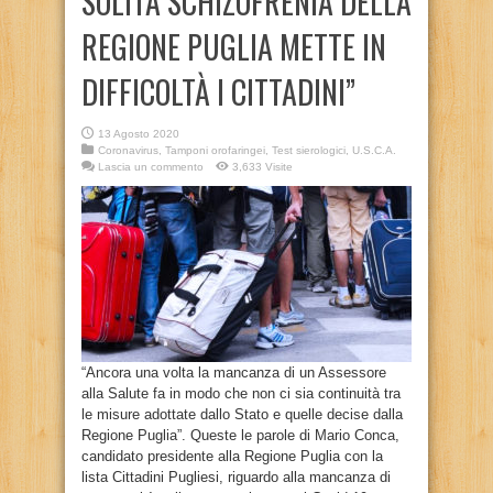
SOLITA SCHIZOFRENIA DELLA
REGIONE PUGLIA METTE IN
DIFFICOLTÀ I CITTADINI”
13 Agosto 2020
Coronavirus
,
Tamponi orofaringei
,
Test sierologici
,
U.S.C.A.
Lascia un commento
3,633 Visite
“Ancora una volta la mancanza di un Assessore
alla Salute fa in modo che non ci sia continuità tra
le misure adottate dallo Stato e quelle decise dalla
Regione Puglia”. Queste le parole di Mario Conca,
candidato presidente alla Regione Puglia con la
lista Cittadini Pugliesi, riguardo alla mancanza di