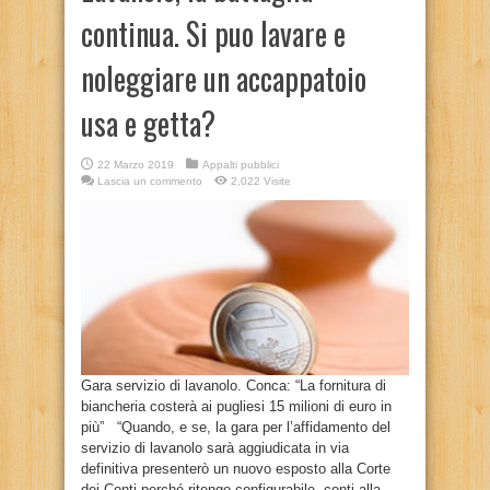
continua. Si puo lavare e
noleggiare un accappatoio
usa e getta?
22 Marzo 2019
Appalti pubblici
Lascia un commento
2,022 Visite
Gara servizio di lavanolo. Conca: “La fornitura di
biancheria costerà ai pugliesi 15 milioni di euro in
più” “Quando, e se, la gara per l’affidamento del
servizio di lavanolo sarà aggiudicata in via
definitiva presenterò un nuovo esposto alla Corte
dei Conti perché ritengo configurabile, conti alla