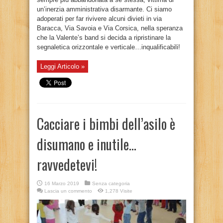
un’inerzia amministrativa disarmante. Ci siamo
adoperati per far rivivere alcuni divieti in via
Baracca, Via Savoia e Via Corsica, nella speranza
che la Valente’s band si decida a ripristinare la
segnaletica orizzontale e verticale…inqualificabili!
Leggi Articolo »
Cacciare i bimbi dell’asilo è
disumano e inutile…
ravvedetevi!
16 Marzo 2019
Senza categoria
Lascia un commento
1,278 Visite