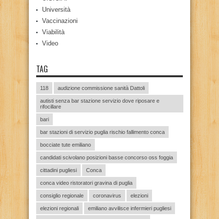
Università
Vaccinazioni
Viabilità
Video
TAG
118
audizione commissione sanità Dattoli
autisti senza bar stazione servizio dove riposare e
rifocillare
bari
bar stazioni di servizio puglia rischio fallimento conca
bocciate tute emiliano
candidati scivolano posizioni basse concorso oss foggia
cittadini pugliesi
Conca
conca video ristoratori gravina di puglia
consiglio regionale
coronavirus
elezioni
elezioni regionali
emiliano avvilisce infermieri pugliesi