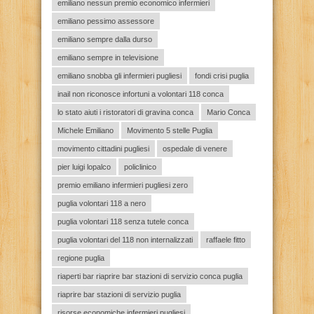
emiliano nessun premio economico infermieri
emiliano pessimo assessore
emiliano sempre dalla durso
emiliano sempre in televisione
emiliano snobba gli infermieri pugliesi
fondi crisi puglia
inail non riconosce infortuni a volontari 118 conca
lo stato aiuti i ristoratori di gravina conca
Mario Conca
Michele Emiliano
Movimento 5 stelle Puglia
movimento cittadini pugliesi
ospedale di venere
pier luigi lopalco
policlinico
premio emiliano infermieri pugliesi zero
puglia volontari 118 a nero
puglia volontari 118 senza tutele conca
puglia volontari del 118 non internalizzati
raffaele fitto
regione puglia
riaperti bar riaprire bar stazioni di servizio conca puglia
riaprire bar stazioni di servizio puglia
risorse economiche infermieri pugliesi