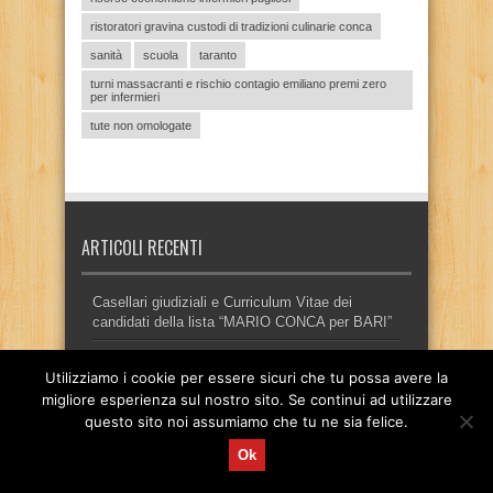
ristoratori gravina custodi di tradizioni culinarie conca
sanità
scuola
taranto
turni massacranti e rischio contagio emiliano premi zero
per infermieri
tute non omologate
ARTICOLI RECENTI
Casellari giudiziali e Curriculum Vitae dei
candidati della lista “MARIO CONCA per BARI”
Casellari giudiziali e Curriculum Vitae dei
Utilizziamo i cookie per essere sicuri che tu possa avere la
candidati della lista “Cittadini Gravinesi”
migliore esperienza sul nostro sito. Se continui ad utilizzare
Programma amministrativo – Lista “Cittadini
questo sito noi assumiamo che tu ne sia felice.
Gravinesi”
Ok
Eravamo ricchi