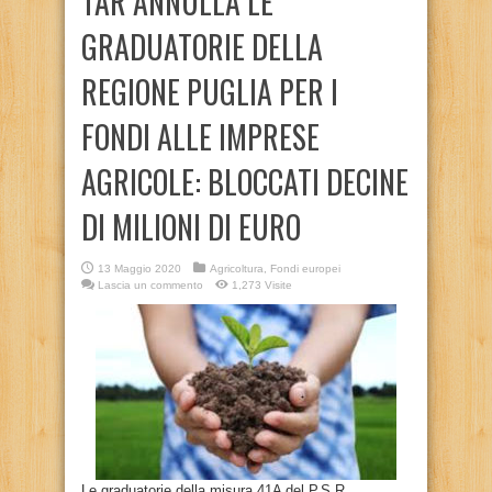
TAR ANNULLA LE
GRADUATORIE DELLA
REGIONE PUGLIA PER I
FONDI ALLE IMPRESE
AGRICOLE: BLOCCATI DECINE
DI MILIONI DI EURO
13 Maggio 2020
Agricoltura
,
Fondi europei
Lascia un commento
1,273 Visite
Le graduatorie della misura 41A del P.S.R.