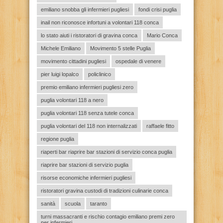
emiliano snobba gli infermieri pugliesi
fondi crisi puglia
inail non riconosce infortuni a volontari 118 conca
lo stato aiuti i ristoratori di gravina conca
Mario Conca
Michele Emiliano
Movimento 5 stelle Puglia
movimento cittadini pugliesi
ospedale di venere
pier luigi lopalco
policlinico
premio emiliano infermieri pugliesi zero
puglia volontari 118 a nero
puglia volontari 118 senza tutele conca
puglia volontari del 118 non internalizzati
raffaele fitto
regione puglia
riaperti bar riaprire bar stazioni di servizio conca puglia
riaprire bar stazioni di servizio puglia
risorse economiche infermieri pugliesi
ristoratori gravina custodi di tradizioni culinarie conca
sanità
scuola
taranto
turni massacranti e rischio contagio emiliano premi zero
per infermieri