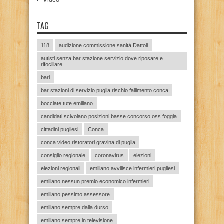
TAG
118
audizione commissione sanità Dattoli
autisti senza bar stazione servizio dove riposare e
rifocillare
bari
bar stazioni di servizio puglia rischio fallimento conca
bocciate tute emiliano
candidati scivolano posizioni basse concorso oss foggia
cittadini pugliesi
Conca
conca video ristoratori gravina di puglia
consiglio regionale
coronavirus
elezioni
elezioni regionali
emiliano avvilisce infermieri pugliesi
emiliano nessun premio economico infermieri
emiliano pessimo assessore
emiliano sempre dalla durso
emiliano sempre in televisione