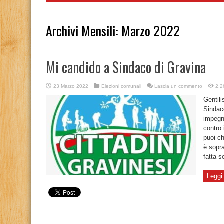
Archivi Mensili:
Marzo 2022
Mi candido a Sindaco di Gravina
23 Marzo 2022
Elezioni comunali
Lascia un commento
2,2
Gentili
Sindaco
impegno 
contro 
puoi ch
è sopra
fatta s
Leggi 