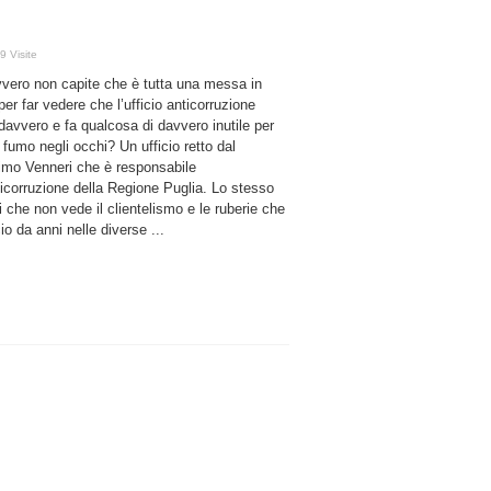
9 Visite
vero non capite che è tutta una messa in
er far vedere che l’ufficio anticorruzione
davvero e fa qualcosa di davvero inutile per
 fumo negli occhi? Un ufficio retto dal
mo Venneri che è responsabile
ticorruzione della Regione Puglia. Lo stesso
 che non vede il clientelismo e le ruberie che
o da anni nelle diverse ...