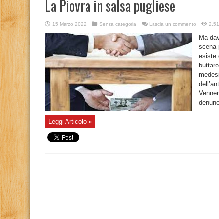
La Piovra in salsa pugliese
15 Marzo 2022
Senza categoria
Lascia un commento
2,51
Ma dav
scena p
esiste 
buttare
medesi
dell’an
Venneri
denunci
Leggi Articolo »