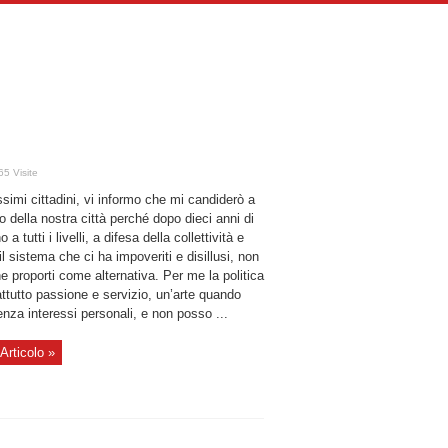
65 Visite
ssimi cittadini, vi informo che mi candiderò a
 della nostra città perché dopo dieci anni di
a tutti i livelli, a difesa della collettività e
il sistema che ci ha impoveriti e disillusi, non
e proporti come alternativa. Per me la politica
ttutto passione e servizio, un’arte quando
enza interessi personali, e non posso ...
Articolo »