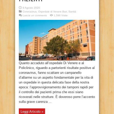
9 Agosto 2020
Coronavirus
,
Ospedale di Venere Bari
,
Sanità
Lascia un commento
1,596 Visite
Quanto accaduto all’ospedale Di Venere e al
Policlinico, riguardo a partorienti risultate positive al
coronavirus, fanno scattare un campanello
d’allarme su un aspetto fondamentale per la vita di
un ospedale in questa delicata fase della nostra
epoca: l’approvvigionamento dei tamponi rapidi per
il controllo dei pazienti prima che essi siano
ricoverati nelle strutture. È doveroso porre l’accento
sulla grave carenza ...
Leggi Articolo »