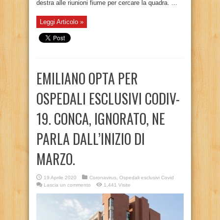
destra alle riunioni fiume per cercare la quadra. ...
Leggi Articolo »
EMILIANO OPTA PER
OSPEDALI ESCLUSIVI CODIV-
19. CONCA, IGNORATO, NE
PARLA DALL’INIZIO DI
MARZO.
19 Aprile 2020
Coronavirus
,
Ospedali esclusivi Covid
Lascia un commento
1,441 Visite