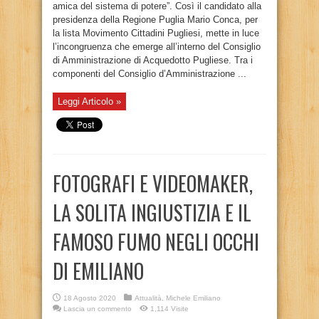
amica del sistema di potere”. Così il candidato alla
presidenza della Regione Puglia Mario Conca, per
la lista Movimento Cittadini Pugliesi, mette in luce
l’incongruenza che emerge all’interno del Consiglio
di Amministrazione di Acquedotto Pugliese. Tra i
componenti del Consiglio d’Amministrazione ...
Leggi Articolo »
FOTOGRAFI E VIDEOMAKER,
LA SOLITA INGIUSTIZIA E IL
FAMOSO FUMO NEGLI OCCHI
DI EMILIANO
18 Agosto 2020
Attualità
,
Michele Emiliano
Lascia un commento
1,114 Visite