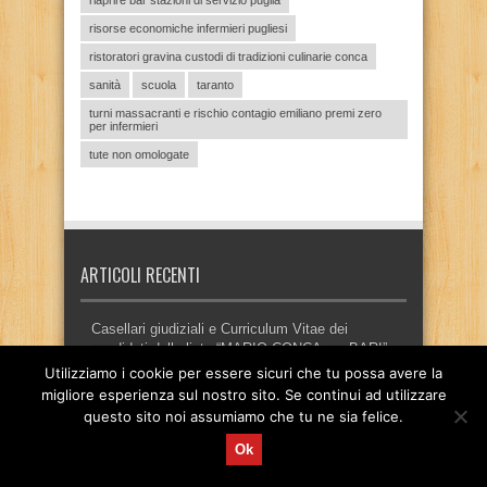
riaprire bar stazioni di servizio puglia
risorse economiche infermieri pugliesi
ristoratori gravina custodi di tradizioni culinarie conca
sanità
scuola
taranto
turni massacranti e rischio contagio emiliano premi zero
per infermieri
tute non omologate
ARTICOLI RECENTI
Casellari giudiziali e Curriculum Vitae dei
candidati della lista “MARIO CONCA per BARI”
Utilizziamo i cookie per essere sicuri che tu possa avere la
Casellari giudiziali e Curriculum Vitae dei
migliore esperienza sul nostro sito. Se continui ad utilizzare
candidati della lista “Cittadini Gravinesi”
questo sito noi assumiamo che tu ne sia felice.
Programma amministrativo – Lista “Cittadini
Ok
Gravinesi”