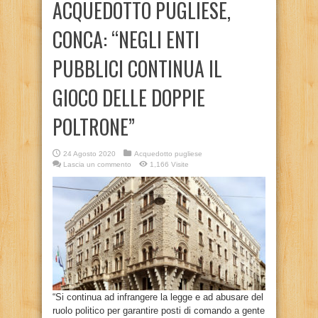
ACQUEDOTTO PUGLIESE,
CONCA: “NEGLI ENTI
PUBBLICI CONTINUA IL
GIOCO DELLE DOPPIE
POLTRONE”
24 Agosto 2020
Acquedotto pugliese
Lascia un commento
1,166 Visite
“Si continua ad infrangere la legge e ad abusare del
ruolo politico per garantire posti di comando a gente