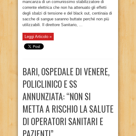
mancanza di un comunissimo stabilizzatore di
corrente elettrica che non ha attenuato gli effetti
degli sbalzi di tensione e del black out, centinaia di
sacche di sangue saranno buttate perché non più
utilizzabili. Il direttore Sanitario, ...
Leggi Articolo »
BARI, OSPEDALE DI VENERE,
POLICLINICO E SS
ANNUNZIATA: “NON SI
METTA A RISCHIO LA SALUTE
DI OPERATORI SANITARI E
PAZIENTI”