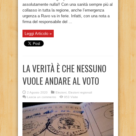
assolutamente nulla!! Con una sanità sempre più al
collasso in tutta la regione, anche l’emergenza
urgenza a Ruvo va in ferie. Infatti, con una nota a
firma del responsabile del ...
Leggi Articolo »
LA VERITÀ È CHE NESSUNO
VUOLE ANDARE AL VOTO
2 Agosto 2020
Elezioni
,
Elezioni regionali
Lascia un commento
953 Visite