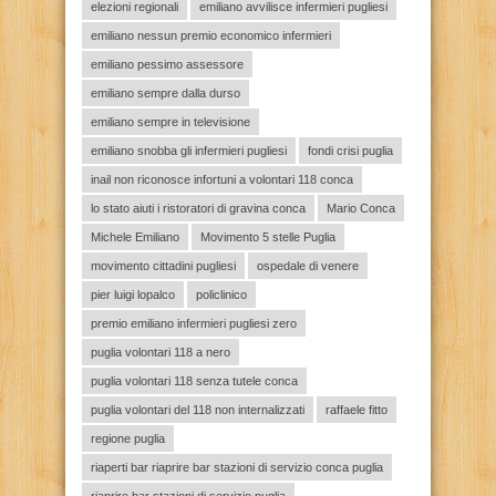
elezioni regionali
emiliano avvilisce infermieri pugliesi
emiliano nessun premio economico infermieri
emiliano pessimo assessore
emiliano sempre dalla durso
emiliano sempre in televisione
emiliano snobba gli infermieri pugliesi
fondi crisi puglia
inail non riconosce infortuni a volontari 118 conca
lo stato aiuti i ristoratori di gravina conca
Mario Conca
Michele Emiliano
Movimento 5 stelle Puglia
movimento cittadini pugliesi
ospedale di venere
pier luigi lopalco
policlinico
premio emiliano infermieri pugliesi zero
puglia volontari 118 a nero
puglia volontari 118 senza tutele conca
puglia volontari del 118 non internalizzati
raffaele fitto
regione puglia
riaperti bar riaprire bar stazioni di servizio conca puglia