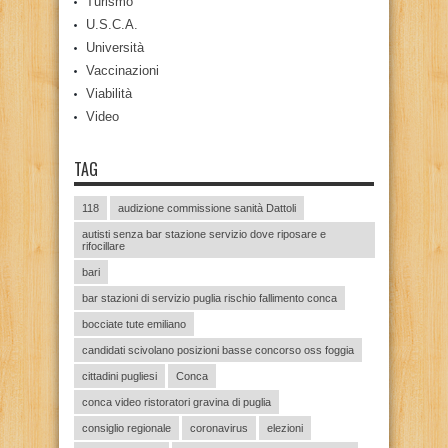
Turismo
U.S.C.A.
Università
Vaccinazioni
Viabilità
Video
TAG
118
audizione commissione sanità Dattoli
autisti senza bar stazione servizio dove riposare e
rifocillare
bari
bar stazioni di servizio puglia rischio fallimento conca
bocciate tute emiliano
candidati scivolano posizioni basse concorso oss foggia
cittadini pugliesi
Conca
conca video ristoratori gravina di puglia
consiglio regionale
coronavirus
elezioni