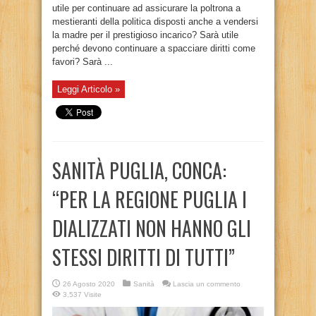
utile per continuare ad assicurare la poltrona a
mestieranti della politica disposti anche a vendersi
la madre per il prestigioso incarico? Sarà utile
perché devono continuare a spacciare diritti come
favori? Sarà ...
Leggi Articolo »
SANITÀ PUGLIA, CONCA:
“PER LA REGIONE PUGLIA I
DIALIZZATI NON HANNO GLI
STESSI DIRITTI DI TUTTI”
26 Agosto 2020
Sanità
Lascia un commento
3,537 Visite