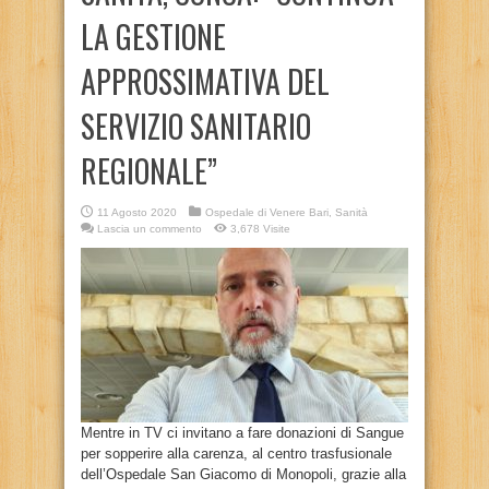
LA GESTIONE
APPROSSIMATIVA DEL
SERVIZIO SANITARIO
REGIONALE”
11 Agosto 2020
Ospedale di Venere Bari
,
Sanità
Lascia un commento
3,678 Visite
Mentre in TV ci invitano a fare donazioni di Sangue
per sopperire alla carenza, al centro trasfusionale
dell’Ospedale San Giacomo di Monopoli, grazie alla