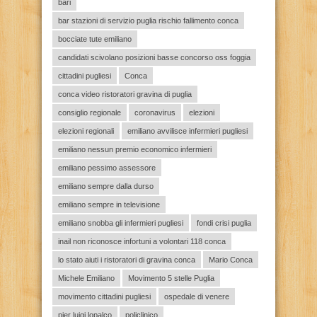
bari
bar stazioni di servizio puglia rischio fallimento conca
bocciate tute emiliano
candidati scivolano posizioni basse concorso oss foggia
cittadini pugliesi
Conca
conca video ristoratori gravina di puglia
consiglio regionale
coronavirus
elezioni
elezioni regionali
emiliano avvilisce infermieri pugliesi
emiliano nessun premio economico infermieri
emiliano pessimo assessore
emiliano sempre dalla durso
emiliano sempre in televisione
emiliano snobba gli infermieri pugliesi
fondi crisi puglia
inail non riconosce infortuni a volontari 118 conca
lo stato aiuti i ristoratori di gravina conca
Mario Conca
Michele Emiliano
Movimento 5 stelle Puglia
movimento cittadini pugliesi
ospedale di venere
pier luigi lopalco
policlinico