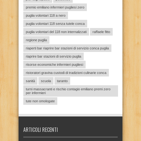
premio emiliano infermieri pugliesi zero
puglia volontari 118 a nero
puglia volontari 118 senza tutele conca
puglia volontari del 118 non internalizzati
raffaele fitto
regione puglia
riaperti bar riaprire bar stazioni di servizio conca puglia
riaprire bar stazioni di servizio puglia
risorse economiche infermieri pugliesi
ristoratori gravina custodi di tradizioni culinarie conca
sanità
scuola
taranto
turni massacranti e rischio contagio emiliano premi zero
per infermieri
tute non omologate
ARTICOLI RECENTI