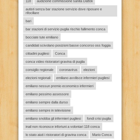
118
audizione commissione sanità Dattoli
autisti senza bar stazione servizio dove riposare e
rifocillare
bari
bar stazioni di servizio puglia rischio fallimento conca
bocciate tute emiliano
candidati scivolano posizioni basse concorso oss foggia
cittadini pugliesi
Conca
conca video ristoratori gravina di puglia
consiglio regionale
coronavirus
elezioni
elezioni regionali
emiliano avvilisce infermieri pugliesi
emiliano nessun premio economico infermieri
emiliano pessimo assessore
emiliano sempre dalla durso
emiliano sempre in televisione
emiliano snobba gli infermieri pugliesi
fondi crisi puglia
inail non riconosce infortuni a volontari 118 conca
lo stato aiuti i ristoratori di gravina conca
Mario Conca