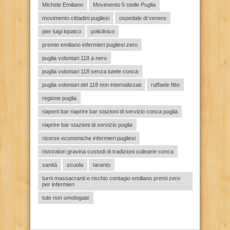
Michele Emiliano
Movimento 5 stelle Puglia
movimento cittadini pugliesi
ospedale di venere
pier luigi lopalco
policlinico
premio emiliano infermieri pugliesi zero
puglia volontari 118 a nero
puglia volontari 118 senza tutele conca
puglia volontari del 118 non internalizzati
raffaele fitto
regione puglia
riaperti bar riaprire bar stazioni di servizio conca puglia
riaprire bar stazioni di servizio puglia
risorse economiche infermieri pugliesi
ristoratori gravina custodi di tradizioni culinarie conca
sanità
scuola
taranto
turni massacranti e rischio contagio emiliano premi zero
per infermieri
tute non omologate