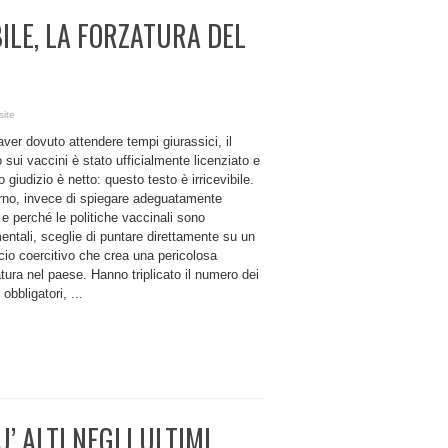
BILE, LA FORZATURA DEL
site
ver dovuto attendere tempi giurassici, il
 sui vaccini è stato ufficialmente licenziato e
ro giudizio è netto: questo testo è irricevibile.
erno, invece di spiegare adeguatamente
e perché le politiche vaccinali sono
ntali, sceglie di puntare direttamente su un
cio coercitivo che crea una pericolosa
ura nel paese. Hanno triplicato il numero dei
 obbligatori, ...
’ ALTI NEGLI ULTIMI