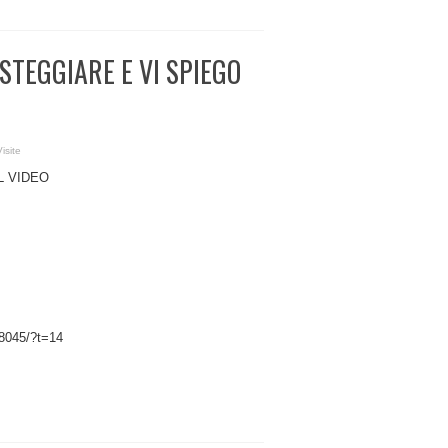
STEGGIARE E VI SPIEGO
isite
L VIDEO
8045/?t=14