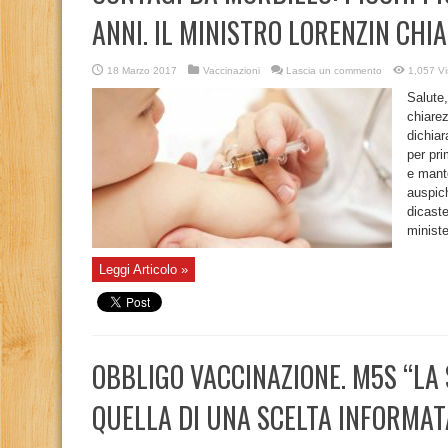
ANNI. IL MINISTRO LORENZIN CHI
18 Marzo 2017
Vaccinazioni
Lascia un commento
1,057 Vi
Salute,
chiarez
dichiar
per pr
e mant
auspich
dicaste
ministe
Leggi Articolo »
OBBLIGO VACCINAZIONE. M5S “LA 
QUELLA DI UNA SCELTA INFORMAT