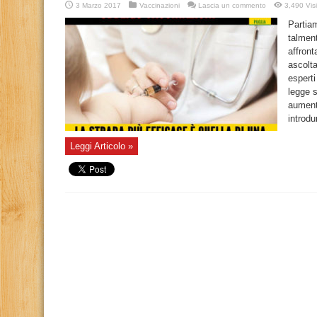
3 Marzo 2017
Vaccinazioni
Lascia un commento
3,490 Visi
Partia
talmen
affron
ascolta
espert
legge s
aumenta
introdu
Leggi Articolo »