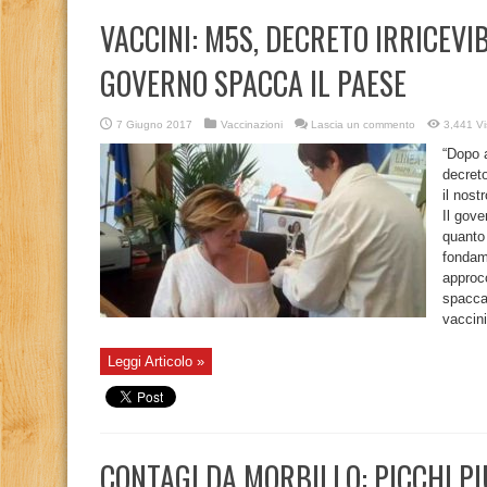
VACCINI: M5S, DECRETO IRRICEVI
GOVERNO SPACCA IL PAESE
7 Giugno 2017
Vaccinazioni
Lascia un commento
3,441 Vi
“Dopo a
decreto
il nost
Il gov
quanto 
fondame
approc
spaccat
vaccini
Leggi Articolo »
CONTAGI DA MORBILLO: PICCHI PIU