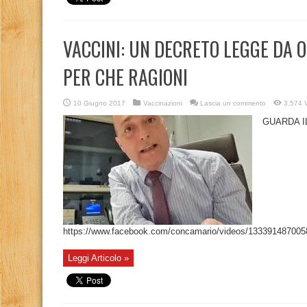
VACCINI: UN DECRETO LEGGE DA O
PER CHE RAGIONI
10 Giugno 2017
Vaccinazioni
Lascia un commento
3,574 V
GUARDA I
https://www.facebook.com/concamario/videos/133391487005
Leggi Articolo »