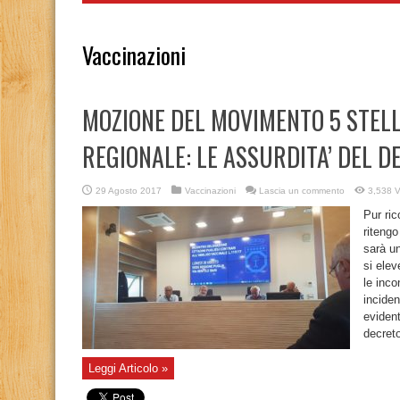
Vaccinazioni
MOZIONE DEL MOVIMENTO 5 STELL
REGIONALE: LE ASSURDITA’ DEL D
29 Agosto 2017
Vaccinazioni
Lascia un commento
3,538 V
Pur ric
ritengo
sarà un
si elev
le inco
inciden
evident
decreto
Leggi Articolo »