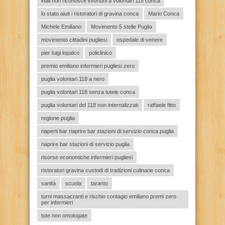
inail non riconosce infortuni a volontari 118 conca
lo stato aiuti i ristoratori di gravina conca
Mario Conca
Michele Emiliano
Movimento 5 stelle Puglia
movimento cittadini pugliesi
ospedale di venere
pier luigi lopalco
policlinico
premio emiliano infermieri pugliesi zero
puglia volontari 118 a nero
puglia volontari 118 senza tutele conca
puglia volontari del 118 non internalizzati
raffaele fitto
regione puglia
riaperti bar riaprire bar stazioni di servizio conca puglia
riaprire bar stazioni di servizio puglia
risorse economiche infermieri pugliesi
ristoratori gravina custodi di tradizioni culinarie conca
sanità
scuola
taranto
turni massacranti e rischio contagio emiliano premi zero
per infermieri
tute non omologate