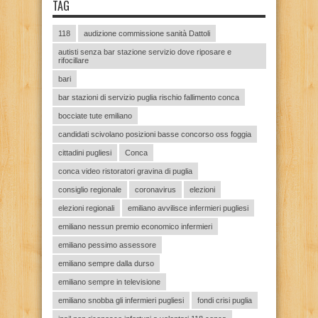
TAG
118
audizione commissione sanità Dattoli
autisti senza bar stazione servizio dove riposare e
rifocillare
bari
bar stazioni di servizio puglia rischio fallimento conca
bocciate tute emiliano
candidati scivolano posizioni basse concorso oss foggia
cittadini pugliesi
Conca
conca video ristoratori gravina di puglia
consiglio regionale
coronavirus
elezioni
elezioni regionali
emiliano avvilisce infermieri pugliesi
emiliano nessun premio economico infermieri
emiliano pessimo assessore
emiliano sempre dalla durso
emiliano sempre in televisione
emiliano snobba gli infermieri pugliesi
fondi crisi puglia