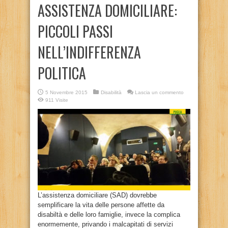
ASSISTENZA DOMICILIARE:
PICCOLI PASSI
NELL’INDIFFERENZA
POLITICA
5 Novembre 2015
Disabilità
Lascia un commento
911 Visite
L’assistenza domiciliare (SAD) dovrebbe
semplificare la vita delle persone affette da
disabiltà e delle loro famiglie, invece la complica
enormemente, privando i malcapitati di servizi