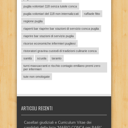
puglia volontari 118 senza tutele conca
puglia volontari del 118 non internalizzati
raffaele fitto
regione puglia
riaperti bar riaprire bar stazioni di servizio conca puglia
riaprire bar stazioni di servizio puglia
risorse economiche infermieri pugliesi
ristoratori gravina custodi di tradizioni culinarie conca
sanità
scuola
taranto
turni massacranti e rischio contagio emiliano premi zero
per infermieri
tute non omologate
ARTICOLI RECENTI
Casellari giudiziali e Curriculum Vitae dei
candidati della lista “MARIO CONCA per BARI”