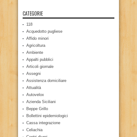
CATEGORIE
118
Acquedotto pugliese
Affido minori
Agricoltura
Ambiente
Appalti pubblici
Articoli giornale
Assegni
Assistenza domiciliare
Attualità
Autovelox
Azienda Siciliani
Beppe Grillo
Bollettini epidemiologici
Cassa integrazione
Celiachia
Centri diurni