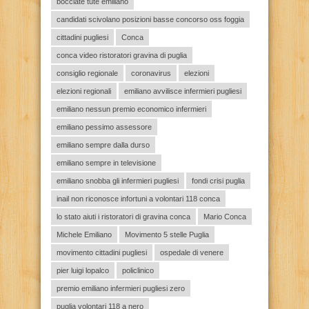
bocciate tute emiliano
candidati scivolano posizioni basse concorso oss foggia
cittadini pugliesi
Conca
conca video ristoratori gravina di puglia
consiglio regionale
coronavirus
elezioni
elezioni regionali
emiliano avvilisce infermieri pugliesi
emiliano nessun premio economico infermieri
emiliano pessimo assessore
emiliano sempre dalla durso
emiliano sempre in televisione
emiliano snobba gli infermieri pugliesi
fondi crisi puglia
inail non riconosce infortuni a volontari 118 conca
lo stato aiuti i ristoratori di gravina conca
Mario Conca
Michele Emiliano
Movimento 5 stelle Puglia
movimento cittadini pugliesi
ospedale di venere
pier luigi lopalco
policlinico
premio emiliano infermieri pugliesi zero
puglia volontari 118 a nero