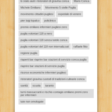
lo stato aiuti i ristoratori di gravina conca
Mario Conca
Michele Emiliano
Movimento 5 stelle Puglia
movimento cittadini pugliesi
ospedale di venere
pier luigi lopalco
policlinico
premio emiliano infermieri pugliesi zero
puglia volontari 118 a nero
puglia volontari 118 senza tutele conca
puglia volontari del 118 non internalizzati
raffaele fitto
regione puglia
riaperti bar riaprire bar stazioni di servizio conca puglia
riaprire bar stazioni di servizio puglia
risorse economiche infermieri pugliesi
ristoratori gravina custodi di tradizioni culinarie conca
sanità
scuola
taranto
turni massacranti e rischio contagio emiliano premi zero
per infermieri
tute non omologate