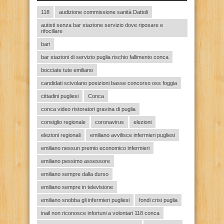
118
audizione commissione sanità Dattoli
autisti senza bar stazione servizio dove riposare e
rifocillare
bari
bar stazioni di servizio puglia rischio fallimento conca
bocciate tute emiliano
candidati scivolano posizioni basse concorso oss foggia
cittadini pugliesi
Conca
conca video ristoratori gravina di puglia
consiglio regionale
coronavirus
elezioni
elezioni regionali
emiliano avvilisce infermieri pugliesi
emiliano nessun premio economico infermieri
emiliano pessimo assessore
emiliano sempre dalla durso
emiliano sempre in televisione
emiliano snobba gli infermieri pugliesi
fondi crisi puglia
inail non riconosce infortuni a volontari 118 conca