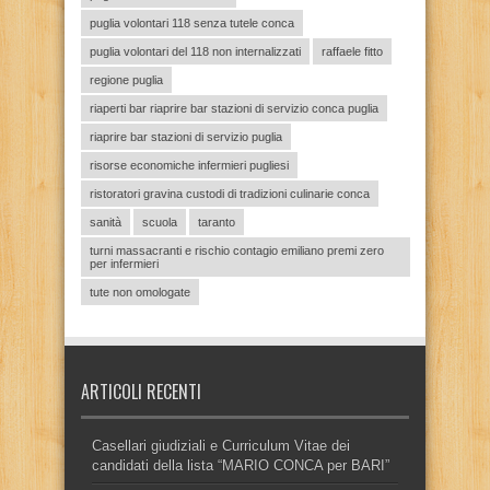
puglia volontari 118 senza tutele conca
puglia volontari del 118 non internalizzati
raffaele fitto
regione puglia
riaperti bar riaprire bar stazioni di servizio conca puglia
riaprire bar stazioni di servizio puglia
risorse economiche infermieri pugliesi
ristoratori gravina custodi di tradizioni culinarie conca
sanità
scuola
taranto
turni massacranti e rischio contagio emiliano premi zero
per infermieri
tute non omologate
ARTICOLI RECENTI
Casellari giudiziali e Curriculum Vitae dei
candidati della lista “MARIO CONCA per BARI”