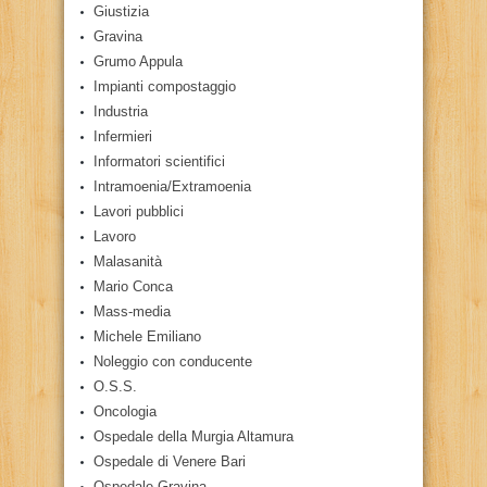
Giustizia
Gravina
Grumo Appula
Impianti compostaggio
Industria
Infermieri
Informatori scientifici
Intramoenia/Extramoenia
Lavori pubblici
Lavoro
Malasanità
Mario Conca
Mass-media
Michele Emiliano
Noleggio con conducente
O.S.S.
Oncologia
Ospedale della Murgia Altamura
Ospedale di Venere Bari
Ospedale Gravina