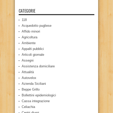
CATEGORIE
118
Acquedotto pugliese
Affido minori
Agricoltura
Ambiente
Appalti pubblici
Articoli giornale
Assegni
Assistenza domiciliare
Attualità
Autovelox
Azienda Siciliani
Beppe Grillo
Bollettini epidemiologici
Cassa integrazione
Celiachia
Centri diurni