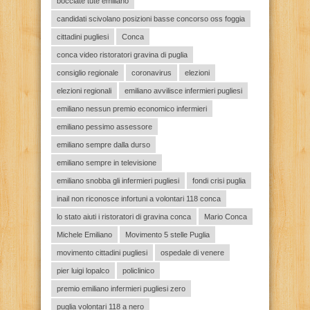
bocciate tute emiliano
candidati scivolano posizioni basse concorso oss foggia
cittadini pugliesi
Conca
conca video ristoratori gravina di puglia
consiglio regionale
coronavirus
elezioni
elezioni regionali
emiliano avvilisce infermieri pugliesi
emiliano nessun premio economico infermieri
emiliano pessimo assessore
emiliano sempre dalla durso
emiliano sempre in televisione
emiliano snobba gli infermieri pugliesi
fondi crisi puglia
inail non riconosce infortuni a volontari 118 conca
lo stato aiuti i ristoratori di gravina conca
Mario Conca
Michele Emiliano
Movimento 5 stelle Puglia
movimento cittadini pugliesi
ospedale di venere
pier luigi lopalco
policlinico
premio emiliano infermieri pugliesi zero
puglia volontari 118 a nero