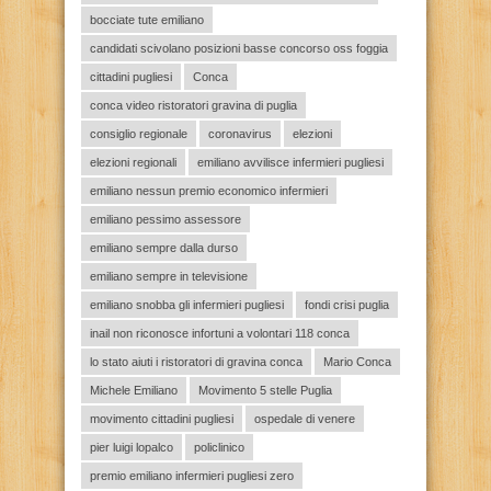
bocciate tute emiliano
candidati scivolano posizioni basse concorso oss foggia
cittadini pugliesi
Conca
conca video ristoratori gravina di puglia
consiglio regionale
coronavirus
elezioni
elezioni regionali
emiliano avvilisce infermieri pugliesi
emiliano nessun premio economico infermieri
emiliano pessimo assessore
emiliano sempre dalla durso
emiliano sempre in televisione
emiliano snobba gli infermieri pugliesi
fondi crisi puglia
inail non riconosce infortuni a volontari 118 conca
lo stato aiuti i ristoratori di gravina conca
Mario Conca
Michele Emiliano
Movimento 5 stelle Puglia
movimento cittadini pugliesi
ospedale di venere
pier luigi lopalco
policlinico
premio emiliano infermieri pugliesi zero