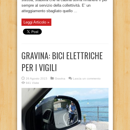
sempre al servizio della collettività. E’ un
atteggiamento sbagliato quello ...
Leggi Articolo »
GRAVINA: BICI ELETTRICHE
PER I VIGILI
26 Agosto 2015
Gravina
Lascia un commento
941 Visite