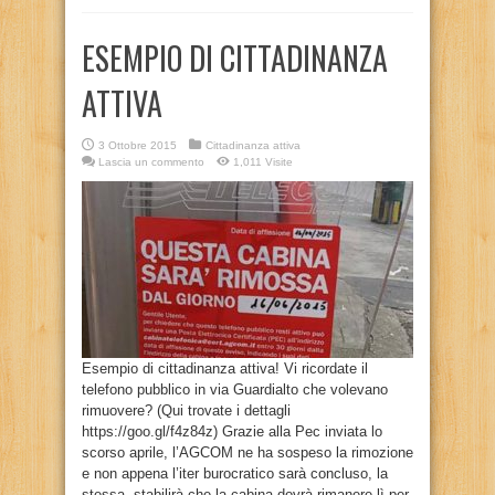
ESEMPIO DI CITTADINANZA
ATTIVA
3 Ottobre 2015
Cittadinanza attiva
Lascia un commento
1,011 Visite
Esempio di cittadinanza attiva! Vi ricordate il
telefono pubblico in via Guardialto che volevano
rimuovere? (Qui trovate i dettagli
https://goo.gl/f4z84z) Grazie alla Pec inviata lo
scorso aprile, l’AGCOM ne ha sospeso la rimozione
e non appena l’iter burocratico sarà concluso, la
stessa, stabilirà che la cabina dovrà rimanere lì per