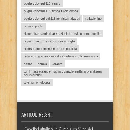
puglia volontari 118 a nero
puglia volontari 118 senza tutele conca
puglia volontari del 118 non internalizzati
raffaele fitto
regione puglia
riaperti bar riaprire bar stazioni di servizio conca puglia
riaprire bar stazioni di servizio puglia
risorse economiche infermieri pugliesi
ristoratori gravina custodi di tradizioni culinarie conca
sanità
scuola
taranto
turni massacranti e rischio contagio emiliano premi zero
per infermieri
tute non omologate
ARTICOLI RECENTI
Casellari giudiziali e Curriculum Vitae dei