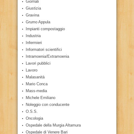
Giornali
Giustizia
Gravina
Grumo Appula
Impianti compostaggio
Industria
Infermieri
Informatori scientifici
Intramoenia/Extramoenia
Lavori pubblici
Lavoro
Malasanità
Mario Conca
Mass-media
Michele Emiliano
Noleggio con conducente
O.S.S.
Oncologia
Ospedale della Murgia Altamura
Ospedale di Venere Bari