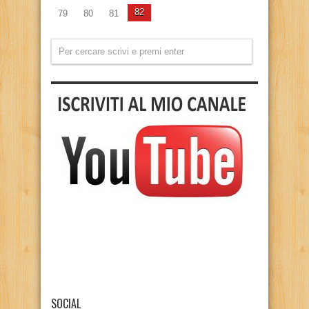
82
79
80
81
SOCIAL