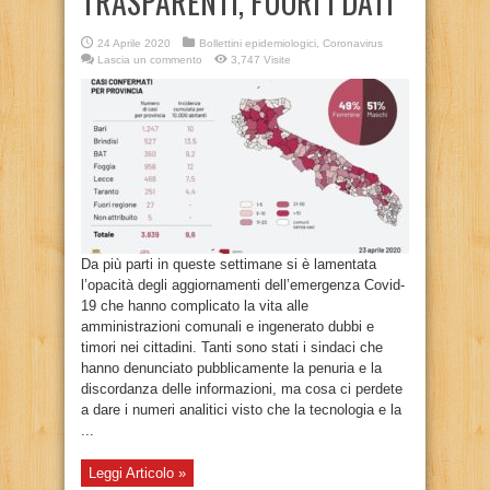
TRASPARENTI, FUORI I DATI”
24 Aprile 2020
Bollettini epidemiologici
,
Coronavirus
Lascia un commento
3,747 Visite
Da più parti in queste settimane si è lamentata
l’opacità degli aggiornamenti dell’emergenza Covid-
19 che hanno complicato la vita alle
amministrazioni comunali e ingenerato dubbi e
timori nei cittadini. Tanti sono stati i sindaci che
hanno denunciato pubblicamente la penuria e la
discordanza delle informazioni, ma cosa ci perdete
a dare i numeri analitici visto che la tecnologia e la
...
Leggi Articolo »