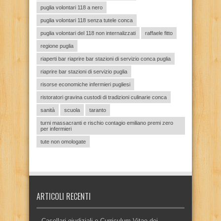
puglia volontari 118 a nero
puglia volontari 118 senza tutele conca
puglia volontari del 118 non internalizzati
raffaele fitto
regione puglia
riaperti bar riaprire bar stazioni di servizio conca puglia
riaprire bar stazioni di servizio puglia
risorse economiche infermieri pugliesi
ristoratori gravina custodi di tradizioni culinarie conca
sanità
scuola
taranto
turni massacranti e rischio contagio emiliano premi zero
per infermieri
tute non omologate
ARTICOLI RECENTI
Casellari giudiziali e Curriculum Vitae dei