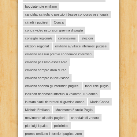
bocciate tute emiliano
candidati scivolano posizioni basse concorso oss foggia
cittadini pugliesi
Conca
conca video ristoratori gravina di puglia
consiglio regionale
coronavirus
elezioni
elezioni regionali
emiliano avvilisce infermieri pugliesi
emiliano nessun premio economico infermieri
emiliano pessimo assessore
emiliano sempre dalla durso
emiliano sempre in televisione
emiliano snobba gli infermieri pugliesi
fondi crisi puglia
inail non riconosce infortuni a volontari 118 conca
lo stato aiuti i ristoratori di gravina conca
Mario Conca
Michele Emiliano
Movimento 5 stelle Puglia
movimento cittadini pugliesi
ospedale di venere
pier luigi lopalco
policlinico
premio emiliano infermieri pugliesi zero