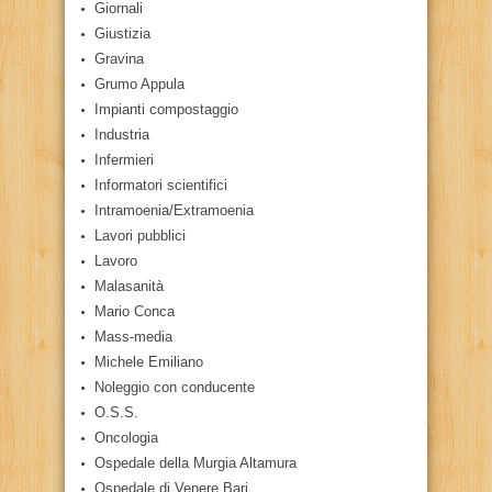
Giornali
Giustizia
Gravina
Grumo Appula
Impianti compostaggio
Industria
Infermieri
Informatori scientifici
Intramoenia/Extramoenia
Lavori pubblici
Lavoro
Malasanità
Mario Conca
Mass-media
Michele Emiliano
Noleggio con conducente
O.S.S.
Oncologia
Ospedale della Murgia Altamura
Ospedale di Venere Bari