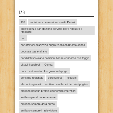
TAG
118
audizione commissione sanità Dattoli
autisti senza bar stazione servizio dove riposare e
rifocillare
bari
bar stazioni di servizio puglia rischio fallimento conca
bocciate tute emiliano
candidati scivolano posizioni basse concorso oss foggia
cittadini pugliesi
Conca
conca video ristoratori gravina di puglia
consiglio regionale
coronavirus
elezioni
elezioni regionali
emiliano avvilisce infermieri pugliesi
emiliano nessun premio economico infermieri
emiliano pessimo assessore
emiliano sempre dalla durso
emiliano sempre in televisione