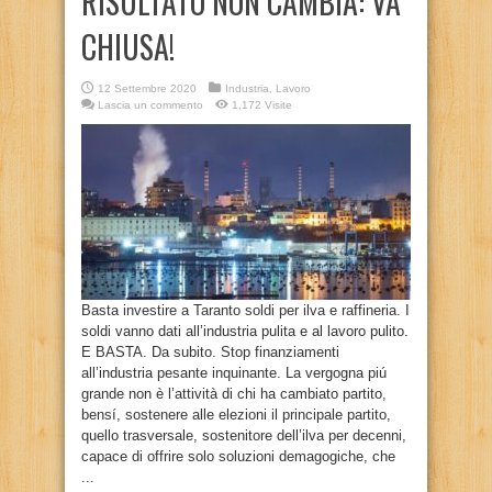
RISULTATO NON CAMBIA: VA
CHIUSA!
12 Settembre 2020
Industria
,
Lavoro
Lascia un commento
1,172 Visite
Basta investire a Taranto soldi per ilva e raffineria. I
soldi vanno dati all’industria pulita e al lavoro pulito.
E BASTA. Da subito. Stop finanziamenti
all’industria pesante inquinante. La vergogna piú
grande non è l’attività di chi ha cambiato partito,
bensí, sostenere alle elezioni il principale partito,
quello trasversale, sostenitore dell’ilva per decenni,
capace di offrire solo soluzioni demagogiche, che
...