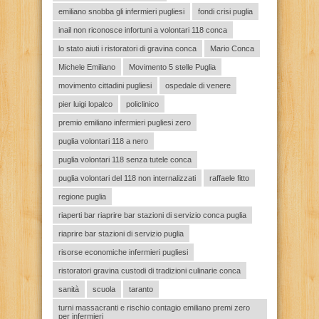
emiliano snobba gli infermieri pugliesi
fondi crisi puglia
inail non riconosce infortuni a volontari 118 conca
lo stato aiuti i ristoratori di gravina conca
Mario Conca
Michele Emiliano
Movimento 5 stelle Puglia
movimento cittadini pugliesi
ospedale di venere
pier luigi lopalco
policlinico
premio emiliano infermieri pugliesi zero
puglia volontari 118 a nero
puglia volontari 118 senza tutele conca
puglia volontari del 118 non internalizzati
raffaele fitto
regione puglia
riaperti bar riaprire bar stazioni di servizio conca puglia
riaprire bar stazioni di servizio puglia
risorse economiche infermieri pugliesi
ristoratori gravina custodi di tradizioni culinarie conca
sanità
scuola
taranto
turni massacranti e rischio contagio emiliano premi zero
per infermieri