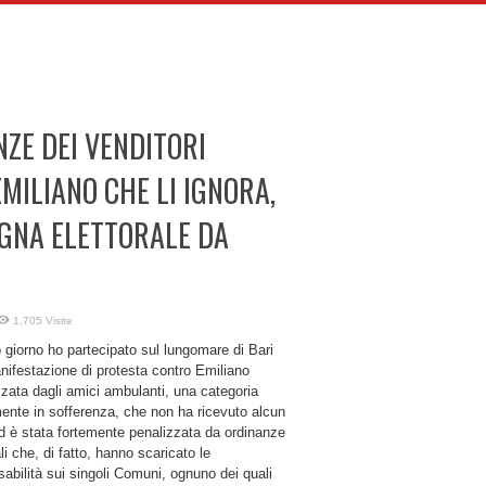
NZE DEI VENDITORI
MILIANO CHE LI IGNORA,
AGNA ELETTORALE DA
1,705 Visite
 giorno ho partecipato sul lungomare di Bari
nifestazione di protesta contro Emiliano
zata dagli amici ambulanti, una categoria
ente in sofferenza, che non ha ricevuto alcun
d è stata fortemente penalizzata da ordinanze
li che, di fatto, hanno scaricato le
abilità sui singoli Comuni, ognuno dei quali