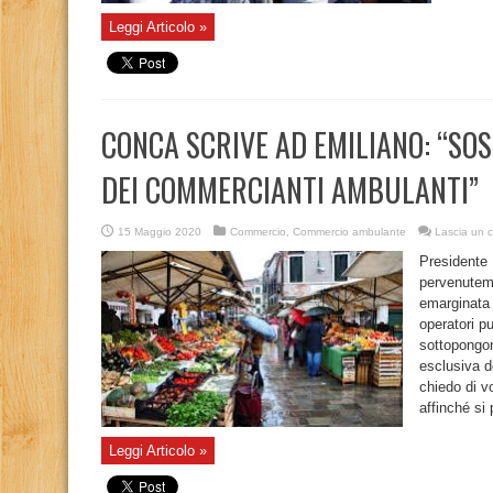
Leggi Articolo »
CONCA SCRIVE AD EMILIANO: “SO
DEI COMMERCIANTI AMBULANTI”
15 Maggio 2020
Commercio
,
Commercio ambulante
Lascia un
Presidente E
pervenutemi
emarginata 
operatori p
sottopongon
esclusiva d
chiedo di v
affinché si 
Leggi Articolo »