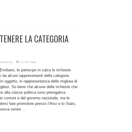
STENERE LA CATEGORIA
 commento
1,179 Visite
miliano, le partecipo in calce le richieste
 da alcuni rappresentanti della categoria
in oggetto, in rappresentanza delle migliaia di
ugliesi. So bene che alcune delle richieste che
o alla classe politica sono prerogativa
ei comuni e del governo nazionale, ma le
olersi fare promotore presso l’Anci e lo Stato,
possa venire ...