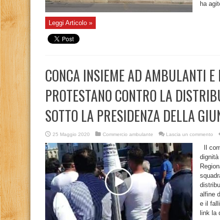
ha agit
Leggi Articolo »
CONCA INSIEME AD AMBULANTI E 
PROTESTANO CONTRO LA DISTRIB
SOTTO LA PRESIDENZA DELLA GIU
25 Maggio 2020
Commercio ambulante
Lascia un commento
Il com
dignità
Regiona
squadra
distrib
alfine 
e il fa
link la