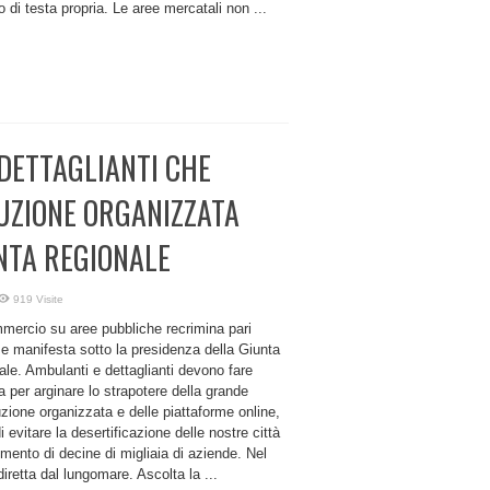
o di testa propria. Le aree mercatali non ...
DETTAGLIANTI CHE
UZIONE ORGANIZZATA
NTA REGIONALE
919 Visite
mercio su aree pubbliche recrimina pari
 e manifesta sotto la presidenza della Giunta
le. Ambulanti e dettaglianti devono fare
 per arginare lo strapotere della grande
uzione organizzata e delle piattaforme online,
di evitare la desertificazione delle nostre città
llimento di decine di migliaia di aziende. Nel
 diretta dal lungomare. Ascolta la ...