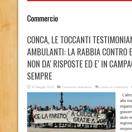
Commercio
CONCA, LE TOCCANTI TESTIMONIA
AMBULANTI: LA RABBIA CONTRO E
NON DA’ RISPOSTE ED E’ IN CAMP
SEMPRE
30 Maggio 2020
Commercio ambulante
Lascia un commento
L’altro
alla ma
organiz
gravem
aiuto e
regiona
respons