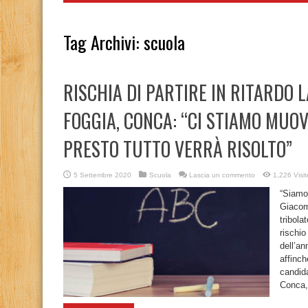
Tag Archivi:
scuola
RISCHIA DI PARTIRE IN RITARDO 
FOGGIA, CONCA: “CI STIAMO MUOV
PRESTO TUTTO VERRÀ RISOLTO”
5 Settembre 2020
Scuola
Lascia un commento
1,226 Visit
“Siamo 
Giacomo
tribola
rischio
dell’a
affinch
candid
Conca, 