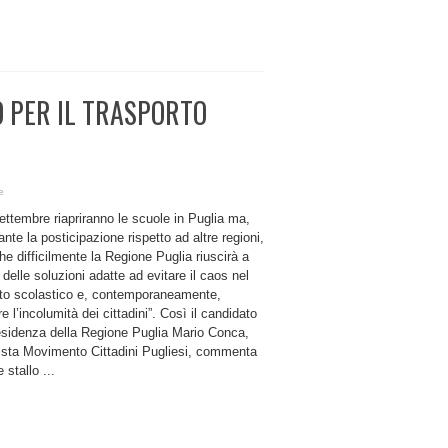
O PER IL TRASPORTO
e
settembre riapriranno le scuole in Puglia ma,
nte la posticipazione rispetto ad altre regioni,
e difficilmente la Regione Puglia riuscirà a
 delle soluzioni adatte ad evitare il caos nel
rto scolastico e, contemporaneamente,
re l’incolumità dei cittadini”. Così il candidato
residenza della Regione Puglia Mario Conca,
lista Movimento Cittadini Pugliesi, commenta
e stallo ...