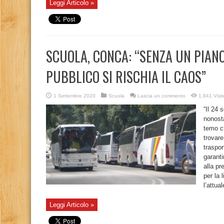
Leggi Articolo »
SCUOLA, CONCA: “SENZA UN PIAN
PUBBLICO SI RISCHIA IL CAOS”
1 Settembre 2020
Scuola
Lascia un commento
1,841 Visit
“Il 24 
nonosta
temo ch
trovare
traspo
garanti
alla p
per la 
l’attual
Leggi Articolo »