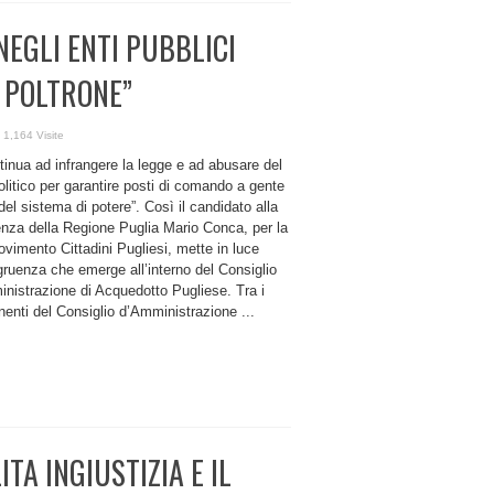
NEGLI ENTI PUBBLICI
E POLTRONE”
1,164 Visite
tinua ad infrangere la legge e ad abusare del
olitico per garantire posti di comando a gente
el sistema di potere”. Così il candidato alla
enza della Regione Puglia Mario Conca, per la
ovimento Cittadini Pugliesi, mette in luce
gruenza che emerge all’interno del Consiglio
nistrazione di Acquedotto Pugliese. Tra i
enti del Consiglio d’Amministrazione ...
TA INGIUSTIZIA E IL