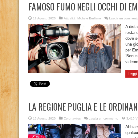
FAMOSO FUMO NEGLI OCCHI DI EM
18 Agosto 2020
Attualità
,
Michele Emiliano
Lascia un comment
A dista
restano
dove so
una gio
per Emi
‘Bonus 
videom
Leggi 
LA REGIONE PUGLIA E LE ORDINA
16 Agosto 2020
Coronavirus
Lascia un commento
3,410 Vi
Abbiam
qualcun