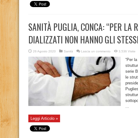
SANITÀ PUGLIA, CONCA: “PER LA 
DIALIZZATI NON HANNO GLI STESSI
26 Agosto 2020
Sanità
Lascia un commento
3,536 Visite
“Per la
struttu
serie B
le stru
preside
Puglies
struttu
sottopo
...
Leggi Articolo »