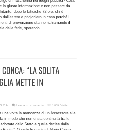
bligo di mascherina nei luoghi pubblici? Così,
re la giusta informazione e non passare da
Intanto, dopo le fatidiche 72 ore, chi è
to dall’estero è prigioniero in casa perché i
menti di prevenzione stanno richiamando il
le dalle ferie, sperando ...
 CONCA: “LA SOLITA
GLIA METTE IN
S.C.A.
Lascia un commento
3,632 Visite
a una volta la mancanza di un Assessore alla
fa in modo che non ci sia continuità tra le
adottate dallo Stato e quelle decise dalla
e Puglia”. Queste le parole di Mario Conca,