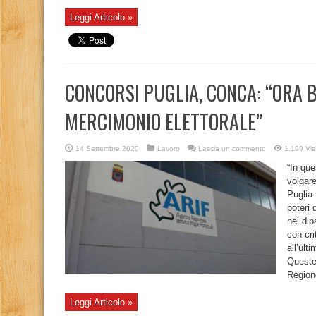
Leggi Articolo »
CONCORSI PUGLIA, CONCA: “ORA 
MERCIMONIO ELETTORALE”
14 Settembre 2020
Lavoro
Lascia un commento
1,199 Vis
“In qu
volgare
Puglia.
poteri 
nei dip
con cri
all’ult
Queste 
Regione
Leggi Articolo »