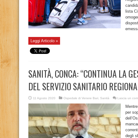
candida
lista C
omogen
dispos
emessa
Leggi Articolo »
SANITÀ, CONCA: “CONTINUA LA G
DEL SERVIZIO SANITARIO REGIONA
11 Agosto 2020
Ospedale di Venere Bari
,
Sanità
Lascia un co
Mentre 
per sop
dell’O
mancan
corrent
degli s