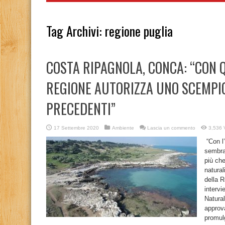
Tag Archivi:
regione puglia
COSTA RIPAGNOLA, CONCA: “CON 
REGIONE AUTORIZZA UNO SCEMPIO
PRECEDENTI”
17 Settembre 2020
Ambiente
Lascia un commento
3,536 V
“Con l’
sembra
più che
natural
della R
intervi
Natura
approv
promulg