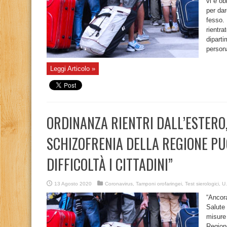
vi è ob
per da
fesso. 
rientra
diparti
persona
Leggi Articolo »
ORDINANZA RIENTRI DALL’ESTERO,
SCHIZOFRENIA DELLA REGIONE PU
DIFFICOLTÀ I CITTADINI”
13 Agosto 2020
Coronavirus
,
Tamponi orofaringei
,
Test sierologici
,
U.
“Ancor
Salute 
misure 
Region