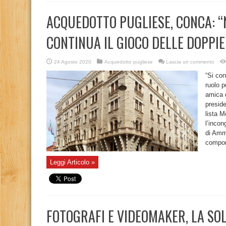
ACQUEDOTTO PUGLIESE, CONCA: “
CONTINUA IL GIOCO DELLE DOPPI
24 Agosto 2020
Acquedotto pugliese
Lascia un commento
“Si con
ruolo p
amica d
presid
lista M
l’incon
di Ammi
compon
Leggi Articolo »
FOTOGRAFI E VIDEOMAKER, LA SOLI