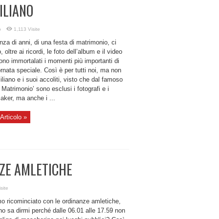
ILIANO
o
1,113 Visite
nza di anni, di una festa di matrimonio, ci
, oltre ai ricordi, le foto dell’album e il video
no immortalati i momenti più importanti di
rnata speciale. Così è per tutti noi, ma non
liano e i suoi accoliti, visto che dal famoso
Matrimonio’ sono esclusi i fotografi e i
aker, ma anche i ...
Articolo »
NZE AMLETICHE
site
o ricominciato con le ordinanze amletiche,
o sa dirmi perché dalle 06.01 alle 17.59 non