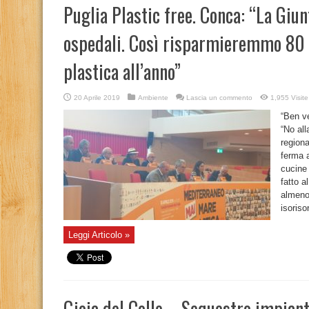
Puglia Plastic free. Conca: “La Giun
ospedali. Così risparmieremmo 80 m
plastica all’anno”
20 Aprile 2019
Ambiente
Lascia un commento
1,955 Visite
“Ben ve
“No all
regiona
ferma a
cucine
fatto 
almeno 
isoriso
Leggi Articolo »
Gioia del Colle – Sequestro impian