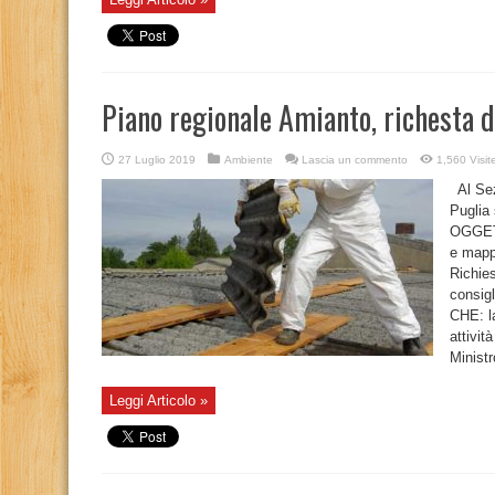
Piano regionale Amianto, richesta di
27 Luglio 2019
Ambiente
Lascia un commento
1,560 Visit
Al Sezi
Puglia 
OGGETT
e mappa
Richies
consig
CHE: la
attivit
Ministr
Leggi Articolo »