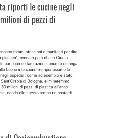
ta riporti le cucine negli
ilioni di pezzi di
ngano forum, striscioni e manifesti per dire
a plastica”, peccato però che la Giunta
le pur potendo fare azioni concrete rimanga
lle buone intenzioni. Se riportassimo le
 negli ospedali, come ad esempio è stato
al Sant’Orsola di Bologna, elimineremmo
80 milioni di pezzi di plastica all’anno
rse, dando allo stesso tempo un pasto di ...
to di Ossicombustione –