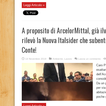
Leggi Articolo »
A proposito di ArcelorMittal, già il
rilevò la Nuova Italsider che subent
Conte!
14 Novembre 2019
Ambiente
,
Lavoro
Lascia un commento
Caro P
esatta
dell’Ac
conside
Da un p
per via
abitazi
poche 
Leggi Articolo »