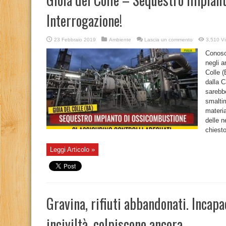
Interrogazione!
23 Febbraio 2019
Ambiente
Lascia un commento
3,510 Vi
Conosce
negli a
Colle (
dalla C
sarebbe
smaltim
materi
delle 
chiesto
Leggi Articolo »
Gravina, rifiuti abbandonati. Incap
inciviltà, colpiscono ancora…