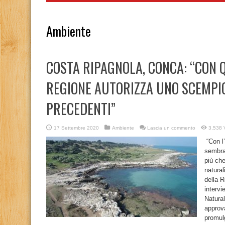
Ambiente
COSTA RIPAGNOLA, CONCA: “CON 
REGIONE AUTORIZZA UNO SCEMPIO
PRECEDENTI”
17 Settembre 2020
Ambiente
Lascia un commento
3,538 V
“Con l’
sembra
più che
natural
della R
intervi
Natura
approv
promulg