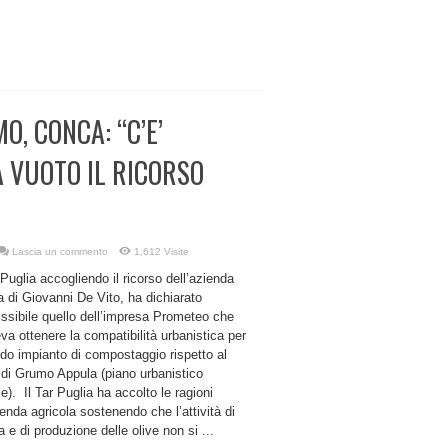
, CONCA: “C’E’
A VUOTO IL RICORSO
Lascia un commento
1,612 Visite
Puglia accogliendo il ricorso dell’azienda
a di Giovanni De Vito, ha dichiarato
ssibile quello dell’impresa Prometeo che
va ottenere la compatibilità urbanistica per
ndo impianto di compostaggio rispetto al
 di Grumo Appula (piano urbanistico
e). Il Tar Puglia ha accolto le ragioni
ienda agricola sostenendo che l’attività di
a e di produzione delle olive non si ...