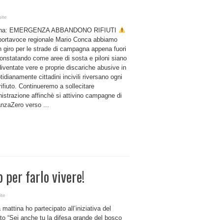
site
ina: EMERGENZA ABBANDONO RIFIUTI
 portavoce regionale Mario Conca abbiamo
n giro per le strade di campagna appena fuori
constatando come aree di sosta e piloni siano
iventate vere e proprie discariche abusive in
tidianamente cittadini incivili riversano ogni
 rifiuto. Continueremo a sollecitare
istrazione affinchè si attivino campagne di
anzaZero verso ...
per farlo vivere!
ite
mattina ho partecipato all’iniziativa del
to “Sei anche tu la difesa grande del bosco