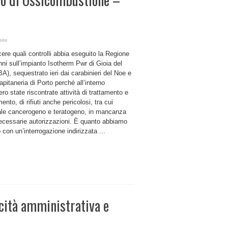
site
re quali controlli abbia eseguito la Regione
nni sull’impianto Isotherm Pwr di Gioia del
BA), sequestrato ieri dai carabinieri del Noe e
apitaneria di Porto perché all’interno
ro state riscontrate attività di trattamento e
ento, di rifiuti anche pericolosi, tra cui
ale cancerogeno e teratogeno, in mancanza
necessarie autorizzazioni. È quanto abbiamo
 con un’interrogazione indirizzata ...
acità amministrativa e