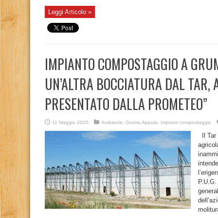
Leggi Articolo »
IMPIANTO COMPOSTAGGIO A GRUMO
UN’ALTRA BOCCIATURA DAL TAR, 
PRESENTATO DALLA PROMETEO”
11 Maggio 2020
Ambiente
,
Grumo Appula
,
Impianti compostaggio
Il Tar 
agricol
inammi
intende
l’erige
P.U.G.
general
dell’az
molitur