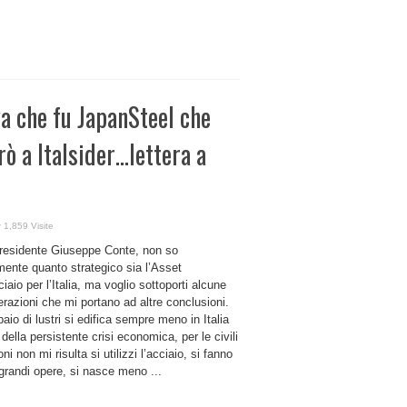
va che fu JapanSteel che
rò a Italsider…lettera a
1,859 Visite
residente Giuseppe Conte, non so
mente quanto strategico sia l’Asset
ciaio per l’Italia, ma voglio sottoporti alcune
razioni che mi portano ad altre conclusioni.
aio di lustri si edifica sempre meno in Italia
 della persistente crisi economica, per le civili
oni non mi risulta si utilizzi l’acciaio, si fanno
grandi opere, si nasce meno ...