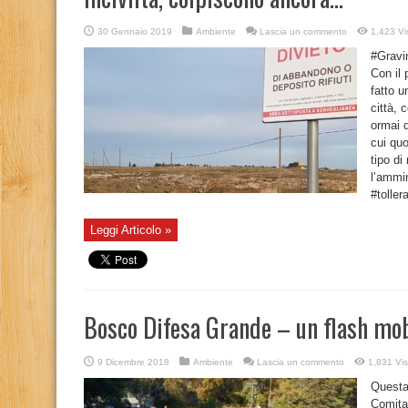
30 Gennaio 2019
Ambiente
Lascia un commento
1,423 Vi
#Grav
Con il
fatto u
città, 
ormai d
cui quo
tipo di
l’ammin
#toller
Leggi Articolo »
Bosco Difesa Grande – un flash mob 
9 Dicembre 2018
Ambiente
Lascia un commento
1,831 Vis
Questa 
Comita