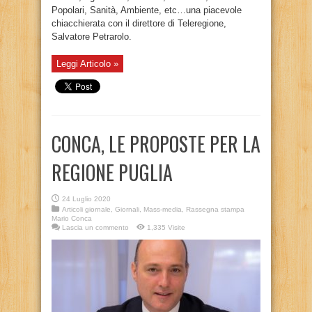
Popolari, Sanità, Ambiente, etc…una piacevole
chiacchierata con il direttore di Teleregione,
Salvatore Petrarolo.
Leggi Articolo »
CONCA, LE PROPOSTE PER LA
REGIONE PUGLIA
24 Luglio 2020
Articoli giornale
,
Giornali
,
Mass-media
,
Rassegna stampa
Mario Conca
Lascia un commento
1,335 Visite