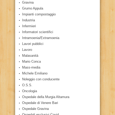
Gravina
Grumo Appula
Impianti compostaggio
Industria
Infermieri
Informatori scientifici
Intramoenia/Extramoenia
Lavori pubblici
Lavoro
Malasanità
Mario Conca
Mass-media
Michele Emiliano
Noleggio con conducente
O.S.S.
Oncologia
Ospedale della Murgia Altamura
Ospedale di Venere Bari
Ospedale Gravina
Ospedali esclusivi Covid