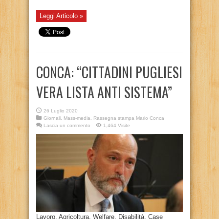
Leggi Articolo »
CONCA: “CITTADINI PUGLIESI
VERA LISTA ANTI SISTEMA”
26 Luglio 2020
Giornali
,
Mass-media
,
Rassegna stampa Mario Conca
Lascia un commento
1,464 Visite
Lavoro, Agricoltura, Welfare, Disabilità, Case