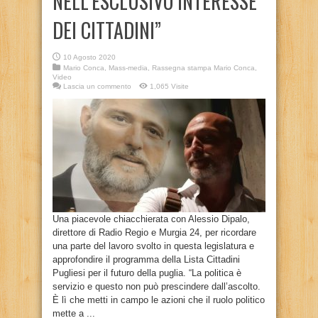
NELL’ESCLUSIVO INTERESSE
DEI CITTADINI”
10 Agosto 2020
Mario Conca
,
Mass-media
,
Rassegna stampa Mario Conca
,
Video
Lascia un commento
1,065 Visite
Una piacevole chiacchierata con Alessio Dipalo,
direttore di Radio Regio e Murgia 24, per ricordare
una parte del lavoro svolto in questa legislatura e
approfondire il programma della Lista Cittadini
Pugliesi per il futuro della puglia. “La politica è
servizio e questo non può prescindere dall’ascolto.
È lì che metti in campo le azioni che il ruolo politico
mette a ...