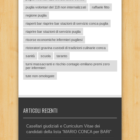
puglia volontari del 118 non internalizzati
raffaele fitto
regione puglia
riaperti bar riaprire bar stazioni di servizio conca puglia
riaprire bar stazioni di servizio puglia
risorse economiche infermieri pugliesi
ristoratori gravina custodi di tradizioni culinarie conca
sanità
scuola
taranto
turni massacranti e rischio contagio emiliano premi zero
per infermieri
tute non omologate
ARTICOLI RECENTI
Casellari giudiziali e Curriculum Vitae dei
candidati della lista “MARIO CONCA per BARI”