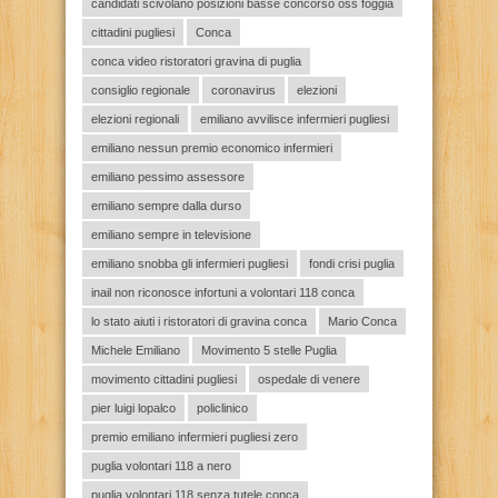
candidati scivolano posizioni basse concorso oss foggia
cittadini pugliesi
Conca
conca video ristoratori gravina di puglia
consiglio regionale
coronavirus
elezioni
elezioni regionali
emiliano avvilisce infermieri pugliesi
emiliano nessun premio economico infermieri
emiliano pessimo assessore
emiliano sempre dalla durso
emiliano sempre in televisione
emiliano snobba gli infermieri pugliesi
fondi crisi puglia
inail non riconosce infortuni a volontari 118 conca
lo stato aiuti i ristoratori di gravina conca
Mario Conca
Michele Emiliano
Movimento 5 stelle Puglia
movimento cittadini pugliesi
ospedale di venere
pier luigi lopalco
policlinico
premio emiliano infermieri pugliesi zero
puglia volontari 118 a nero
puglia volontari 118 senza tutele conca