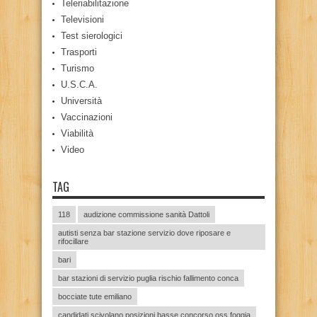
Teleriabilitazione
Televisioni
Test sierologici
Trasporti
Turismo
U.S.C.A.
Università
Vaccinazioni
Viabilità
Video
TAG
118
audizione commissione sanità Dattoli
autisti senza bar stazione servizio dove riposare e
rifocillare
bari
bar stazioni di servizio puglia rischio fallimento conca
bocciate tute emiliano
candidati scivolano posizioni basse concorso oss foggia