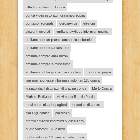
cittadini pugliesi
Conca
conca video ristoratori gravina di puglia
consiglio regionale
coronavirus
elezioni
elezioni regionali
emiliano avvilisce infermieri pugliesi
emiliano nessun premio economico infermieri
emiliano pessimo assessore
emiliano sempre dalla durso
emiliano sempre in televisione
emiliano snobba gli infermieri pugliesi
fondi crisi puglia
inail non riconosce infortuni a volontari 118 conca
lo stato aiuti i ristoratori di gravina conca
Mario Conca
Michele Emiliano
Movimento 5 stelle Puglia
movimento cittadini pugliesi
ospedale di venere
pier luigi lopalco
policlinico
premio emiliano infermieri pugliesi zero
puglia volontari 118 a nero
puglia volontari 118 senza tutele conca