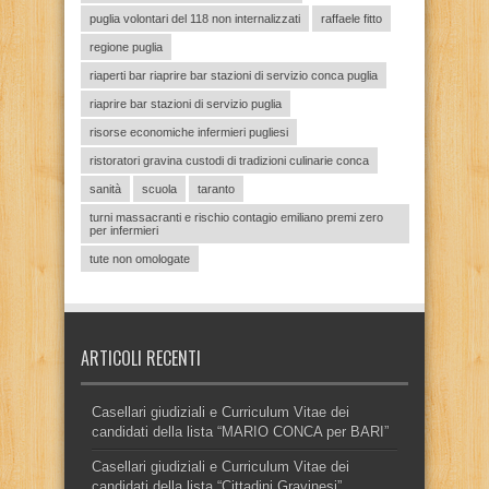
puglia volontari del 118 non internalizzati
raffaele fitto
regione puglia
riaperti bar riaprire bar stazioni di servizio conca puglia
riaprire bar stazioni di servizio puglia
risorse economiche infermieri pugliesi
ristoratori gravina custodi di tradizioni culinarie conca
sanità
scuola
taranto
turni massacranti e rischio contagio emiliano premi zero
per infermieri
tute non omologate
ARTICOLI RECENTI
Casellari giudiziali e Curriculum Vitae dei
candidati della lista “MARIO CONCA per BARI”
Casellari giudiziali e Curriculum Vitae dei
candidati della lista “Cittadini Gravinesi”