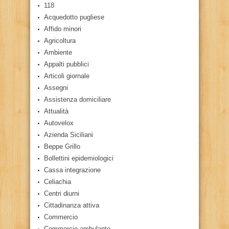
118
Acquedotto pugliese
Affido minori
Agricoltura
Ambiente
Appalti pubblici
Articoli giornale
Assegni
Assistenza domiciliare
Attualità
Autovelox
Azienda Siciliani
Beppe Grillo
Bollettini epidemiologici
Cassa integrazione
Celiachia
Centri diurni
Cittadinanza attiva
Commercio
Commercio ambulante