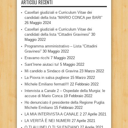
ARTICOLI RECENTI
Casellari giudiziali e Curriculum Vitae dei
candidati della lista “MARIO CONCA per BARI”
26 Maggio 2024
Casellari giudiziali e Curriculum Vitae dei
candidati della lista “Cittadini Gravinesi”
30
Maggio 2022
Programma amministrativo – Lista “Cittadini
Gravinesi”
30 Maggio 2022
Eravamo ricchi
7 Maggio 2022
Sant’Irene aiutaci tu!
5 Maggio 2022
Mi candido a Sindaco di Gravina
23 Marzo 2022
La Piovra in salsa pugliese
15 Marzo 2022
Michele Emiliano fermati!!!
22 Febbraio 2022
Intervista a Canale 2 – Ospedale della Murgia: le
accuse di Mario Conca
19 Febbraio 2022
Ho denunciato il presidente della Regione Puglia
Michele Emiliano
15 Febbraio 2022
LA MIA INTERVISTA A CANALE 2
27 Aprile 2021
LA VERITÀ È NEI NUMERI
27 Aprile 2021
O TI ALLINEI O TI SILENZIANO
27 Aprile 2021