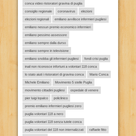
conca video ristoratori gravina di puglia
consiglio regionale
coronavirus
elezioni
elezioni regionali
emiliano avvilisce infermieri pugliesi
emiliano nessun premio economico infermieri
emiliano pessimo assessore
emiliano sempre dalla durso
emiliano sempre in televisione
emiliano snobba gli infermieri pugliesi
fondi crisi puglia
inail non riconosce infortuni a volontari 118 conca
lo stato aiuti i ristoratori di gravina conca
Mario Conca
Michele Emiliano
Movimento 5 stelle Puglia
movimento cittadini pugliesi
ospedale di venere
pier luigi lopalco
policlinico
premio emiliano infermieri pugliesi zero
puglia volontari 118 a nero
puglia volontari 118 senza tutele conca
puglia volontari del 118 non internalizzati
raffaele fitto