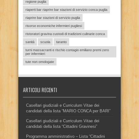
regione puglia
riaperti bar riaprire bar stazioni di servizio conca puglia
riaprire bar stazioni di servizio puglia
risorse economiche infermieri pugliesi
ristoratori gravina custodi di tradizioni culinarie conca
sanità
scuola
taranto
turni massacranti e rischio contagio emiliano premi zero
per infermieri
tute non omologate
ARTICOLI RECENTI
Casellari giudiziali e Curriculum Vitae dei
candidati della lista “MARIO CONCA per BARI”
Casellari giudiziali e Curriculum Vitae dei
candidati della lista “Cittadini Gravinesi”
Programma amministrativo – Lista “Cittadini