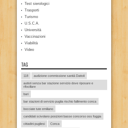
Test sierologici
Trasporti
Turismo
U.S.C.A.
Università
Vaccinazioni
Viabilità
Video
TAG
118
audizione commissione sanità Dattoli
autisti senza bar stazione servizio dove riposare e
rifocillare
bari
bar stazioni di servizio puglia rischio fallimento conca
bocciate tute emiliano
candidati scivolano posizioni basse concorso oss foggia
cittadini pugliesi
Conca