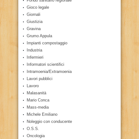
Fondo sanitario regionale
Gioco legale
Giornali
Giustizia
Gravina
Grumo Appula
Impianti compostaggio
Industria
Infermieri
Informatori scientifici
Intramoenia/Extramoenia
Lavori pubblici
Lavoro
Malasanità
Mario Conca
Mass-media
Michele Emiliano
Noleggio con conducente
O.S.S.
Oncologia