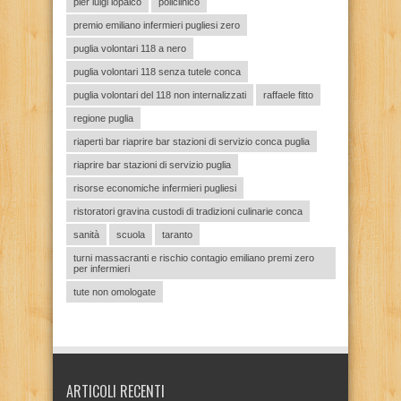
pier luigi lopalco
policlinico
premio emiliano infermieri pugliesi zero
puglia volontari 118 a nero
puglia volontari 118 senza tutele conca
puglia volontari del 118 non internalizzati
raffaele fitto
regione puglia
riaperti bar riaprire bar stazioni di servizio conca puglia
riaprire bar stazioni di servizio puglia
risorse economiche infermieri pugliesi
ristoratori gravina custodi di tradizioni culinarie conca
sanità
scuola
taranto
turni massacranti e rischio contagio emiliano premi zero
per infermieri
tute non omologate
ARTICOLI RECENTI