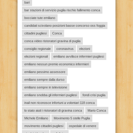
bari
bar stazioni di servizio puglia rischio fallimento conca
bocciate tute emiliano
candidati scivolano posizioni basse concorso oss foggia
cittadini pugliesi
Conca
conca video ristoratori gravina di puglia
consiglio regionale
coronavirus
elezioni
elezioni regionali
emiliano avvilisce infermieri pugliesi
emiliano nessun premio economico infermieri
emiliano pessimo assessore
emiliano sempre dalla durso
emiliano sempre in televisione
emiliano snobba gli infermieri pugliesi
fondi crisi puglia
inail non riconosce infortuni a volontari 118 conca
lo stato aiuti i ristoratori di gravina conca
Mario Conca
Michele Emiliano
Movimento 5 stelle Puglia
movimento cittadini pugliesi
ospedale di venere