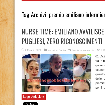
Tag Archivi:
premio emiliano infermier
NURSE TIME: EMILIANO AVVILISCE
PUGLIESI, ZERO RICONOSCIMENTI
2 Maggio 2020
Infermieri
,
Sanità
Lascia un commento
1,18
01.05.
tra le 
govern
economi
quanto 
delle r
premiat
per il 
Leggi Articolo »