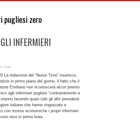
i pugliesi zero
 GLI INFERMIERI
2 Visite
20 La redazione del “Nurse Time” inserisce,
notizie in primo piano del giorno, il fatto che il
atore Emiliano non riconoscerà alcun premio
co agli infermieri pugliesi “contrariamente a
stanno facendo quasi tutti gli altri presidenti
egioni italiane che hanno ringraziato e
o con risorse economiche i propri infermieri
lavoro reso in prima linea ...