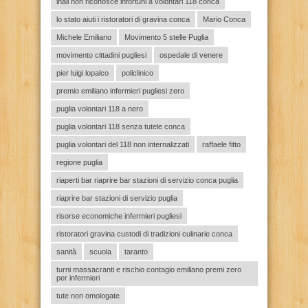
inail non riconosce infortuni a volontari 118 conca
lo stato aiuti i ristoratori di gravina conca
Mario Conca
Michele Emiliano
Movimento 5 stelle Puglia
movimento cittadini pugliesi
ospedale di venere
pier luigi lopalco
policlinico
premio emiliano infermieri pugliesi zero
puglia volontari 118 a nero
puglia volontari 118 senza tutele conca
puglia volontari del 118 non internalizzati
raffaele fitto
regione puglia
riaperti bar riaprire bar stazioni di servizio conca puglia
riaprire bar stazioni di servizio puglia
risorse economiche infermieri pugliesi
ristoratori gravina custodi di tradizioni culinarie conca
sanità
scuola
taranto
turni massacranti e rischio contagio emiliano premi zero
per infermieri
tute non omologate