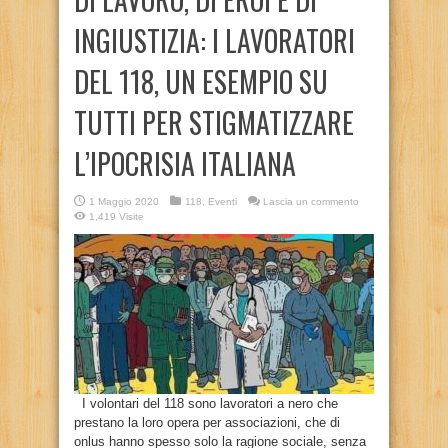
INGIUSTIZIA: I LAVORATORI
DEL 118, UN ESEMPIO SU
TUTTI PER STIGMATIZZARE
L’IPOCRISIA ITALIANA
1 Maggio 2020
118
,
Eventi
Lascia un commento
1,419 Visite
I volontari del 118 sono lavoratori a nero che
prestano la loro opera per associazioni, che di
onlus hanno spesso solo la ragione sociale, senza