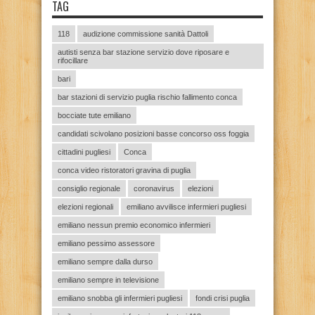
TAG
118
audizione commissione sanità Dattoli
autisti senza bar stazione servizio dove riposare e
rifocillare
bari
bar stazioni di servizio puglia rischio fallimento conca
bocciate tute emiliano
candidati scivolano posizioni basse concorso oss foggia
cittadini pugliesi
Conca
conca video ristoratori gravina di puglia
consiglio regionale
coronavirus
elezioni
elezioni regionali
emiliano avvilisce infermieri pugliesi
emiliano nessun premio economico infermieri
emiliano pessimo assessore
emiliano sempre dalla durso
emiliano sempre in televisione
emiliano snobba gli infermieri pugliesi
fondi crisi puglia