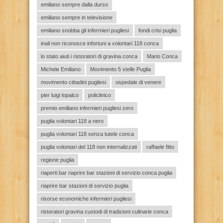
emiliano sempre dalla durso
emiliano sempre in televisione
emiliano snobba gli infermieri pugliesi
fondi crisi puglia
inail non riconosce infortuni a volontari 118 conca
lo stato aiuti i ristoratori di gravina conca
Mario Conca
Michele Emiliano
Movimento 5 stelle Puglia
movimento cittadini pugliesi
ospedale di venere
pier luigi lopalco
policlinico
premio emiliano infermieri pugliesi zero
puglia volontari 118 a nero
puglia volontari 118 senza tutele conca
puglia volontari del 118 non internalizzati
raffaele fitto
regione puglia
riaperti bar riaprire bar stazioni di servizio conca puglia
riaprire bar stazioni di servizio puglia
risorse economiche infermieri pugliesi
ristoratori gravina custodi di tradizioni culinarie conca