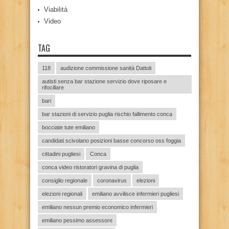
Viabilità
Video
TAG
118
audizione commissione sanità Dattoli
autisti senza bar stazione servizio dove riposare e
rifocillare
bari
bar stazioni di servizio puglia rischio fallimento conca
bocciate tute emiliano
candidati scivolano posizioni basse concorso oss foggia
cittadini pugliesi
Conca
conca video ristoratori gravina di puglia
consiglio regionale
coronavirus
elezioni
elezioni regionali
emiliano avvilisce infermieri pugliesi
emiliano nessun premio economico infermieri
emiliano pessimo assessore