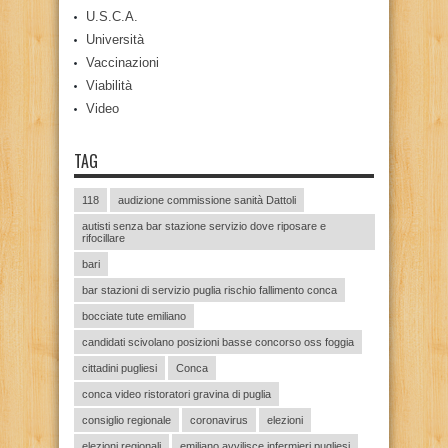
U.S.C.A.
Università
Vaccinazioni
Viabilità
Video
TAG
118
audizione commissione sanità Dattoli
autisti senza bar stazione servizio dove riposare e
rifocillare
bari
bar stazioni di servizio puglia rischio fallimento conca
bocciate tute emiliano
candidati scivolano posizioni basse concorso oss foggia
cittadini pugliesi
Conca
conca video ristoratori gravina di puglia
consiglio regionale
coronavirus
elezioni
elezioni regionali
emiliano avvilisce infermieri pugliesi