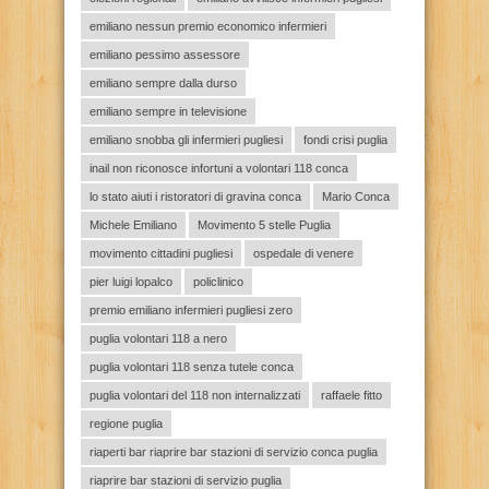
emiliano nessun premio economico infermieri
emiliano pessimo assessore
emiliano sempre dalla durso
emiliano sempre in televisione
emiliano snobba gli infermieri pugliesi
fondi crisi puglia
inail non riconosce infortuni a volontari 118 conca
lo stato aiuti i ristoratori di gravina conca
Mario Conca
Michele Emiliano
Movimento 5 stelle Puglia
movimento cittadini pugliesi
ospedale di venere
pier luigi lopalco
policlinico
premio emiliano infermieri pugliesi zero
puglia volontari 118 a nero
puglia volontari 118 senza tutele conca
puglia volontari del 118 non internalizzati
raffaele fitto
regione puglia
riaperti bar riaprire bar stazioni di servizio conca puglia
riaprire bar stazioni di servizio puglia