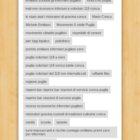
emiliano snobba gli infermieri pugliesi
fondi crisi puglia
inail non riconosce infortuni a volontari 118 conca
lo stato aiuti i ristoratori di gravina conca
Mario Conca
Michele Emiliano
Movimento 5 stelle Puglia
movimento cittadini pugliesi
ospedale di venere
pier luigi lopalco
policlinico
premio emiliano infermieri pugliesi zero
puglia volontari 118 a nero
puglia volontari 118 senza tutele conca
puglia volontari del 118 non internalizzati
raffaele fitto
regione puglia
riaperti bar riaprire bar stazioni di servizio conca puglia
riaprire bar stazioni di servizio puglia
risorse economiche infermieri pugliesi
ristoratori gravina custodi di tradizioni culinarie conca
sanità
scuola
taranto
turni massacranti e rischio contagio emiliano premi zero
per infermieri