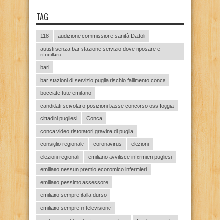
TAG
118
audizione commissione sanità Dattoli
autisti senza bar stazione servizio dove riposare e
rifocillare
bari
bar stazioni di servizio puglia rischio fallimento conca
bocciate tute emiliano
candidati scivolano posizioni basse concorso oss foggia
cittadini pugliesi
Conca
conca video ristoratori gravina di puglia
consiglio regionale
coronavirus
elezioni
elezioni regionali
emiliano avvilisce infermieri pugliesi
emiliano nessun premio economico infermieri
emiliano pessimo assessore
emiliano sempre dalla durso
emiliano sempre in televisione