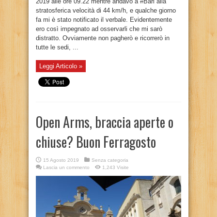
2019 alle ore 09.22 mentre andavo a #Bari alla
stratosferica velocità di 44 km/h, e qualche giorno
fa mi è stato notificato il verbale. Evidentemente
ero così impegnato ad osservarli che mi sarò
distratto. Ovviamente non pagherò e ricorrerò in
tutte le sedi, ...
Leggi Articolo »
Open Arms, braccia aperte o
chiuse? Buon Ferragosto
15 Agosto 2019
Senza categoria
Lascia un commento
1,243 Visite