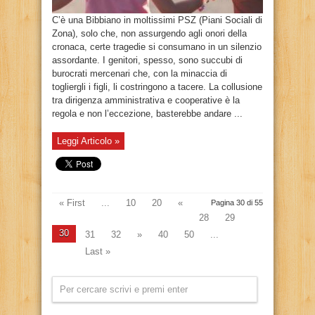
C’è una Bibbiano in moltissimi PSZ (Piani Sociali di
Zona), solo che, non assurgendo agli onori della
cronaca, certe tragedie si consumano in un silenzio
assordante. I genitori, spesso, sono succubi di
burocrati mercenari che, con la minaccia di
togliergli i figli, li costringono a tacere. La collusione
tra dirigenza amministrativa e cooperative è la
regola e non l’eccezione, basterebbe andare ...
Leggi Articolo »
« First
...
10
20
«
Pagina 30 di 55
28
29
30
31
32
»
40
50
...
Last »