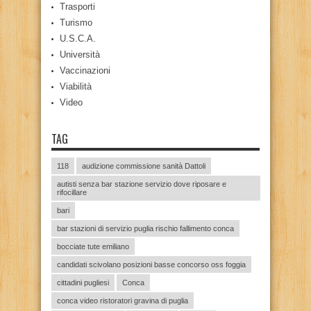
Trasporti
Turismo
U.S.C.A.
Università
Vaccinazioni
Viabilità
Video
TAG
118
audizione commissione sanità Dattoli
autisti senza bar stazione servizio dove riposare e
rifocillare
bari
bar stazioni di servizio puglia rischio fallimento conca
bocciate tute emiliano
candidati scivolano posizioni basse concorso oss foggia
cittadini pugliesi
Conca
conca video ristoratori gravina di puglia