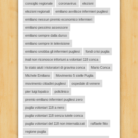
consiglio regionale
coronavirus
elezioni
elezioni regionali
emiliano avvilisce infermieri pugliesi
emiliano nessun premio economico infermieri
emiliano pessimo assessore
emiliano sempre dalla durso
emiliano sempre in televisione
emiliano snobba gli infermieri pugliesi
fondi crisi puglia
inail non riconosce infortuni a volontari 118 conca
lo stato aiuti i ristoratori di gravina conca
Mario Conca
Michele Emiliano
Movimento 5 stelle Puglia
movimento cittadini pugliesi
ospedale di venere
pier luigi lopalco
policlinico
premio emiliano infermieri pugliesi zero
puglia volontari 118 a nero
puglia volontari 118 senza tutele conca
puglia volontari del 118 non internalizzati
raffaele fitto
regione puglia