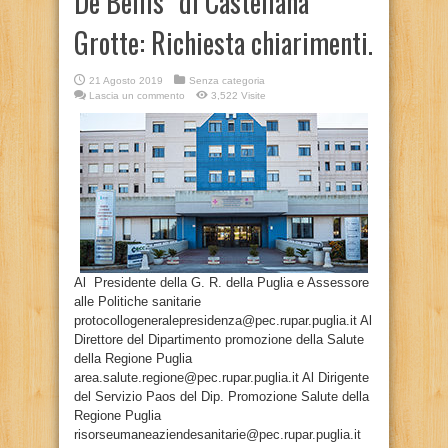
De Bellis” di Castellana
Grotte: Richiesta chiarimenti.
21 Agosto 2019
Senza categoria
Lascia un commento
3,522 Visite
Al Presidente della G. R. della Puglia e Assessore
alle Politiche sanitarie
protocollogeneralepresidenza@pec.rupar.puglia.it Al
Direttore del Dipartimento promozione della Salute
della Regione Puglia
area.salute.regione@pec.rupar.puglia.it Al Dirigente
del Servizio Paos del Dip. Promozione Salute della
Regione Puglia
risorseumaneaziendesanitarie@pec.rupar.puglia.it