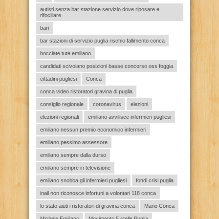
autisti senza bar stazione servizio dove riposare e
rifocillare
bari
bar stazioni di servizio puglia rischio fallimento conca
bocciate tute emiliano
candidati scivolano posizioni basse concorso oss foggia
cittadini pugliesi
Conca
conca video ristoratori gravina di puglia
consiglio regionale
coronavirus
elezioni
elezioni regionali
emiliano avvilisce infermieri pugliesi
emiliano nessun premio economico infermieri
emiliano pessimo assessore
emiliano sempre dalla durso
emiliano sempre in televisione
emiliano snobba gli infermieri pugliesi
fondi crisi puglia
inail non riconosce infortuni a volontari 118 conca
lo stato aiuti i ristoratori di gravina conca
Mario Conca
Michele Emiliano
Movimento 5 stelle Puglia