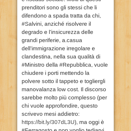
prenditori sono gli stessi che li
difendono a spada tratta da chi,
#Salvini, anziché risolvere il
degrado e l’insicurezza delle
grandi periferie, a.casua
dell’immigrazione irregolare e
clandestina, nella sua qualità di
#Ministro della #Repubblica, vuole
chiudere i porti mettendo la
polvere sotto il tappeto e togliergli
manovalanza low cost. Il discorso
sarebbe molto più complesso (per
chi vuole approfondire, questo
scrivevo mesi addietro:
https://bit.ly/307dL3U
), ma oggi è
#Ferragosto e non voglio tediarvi.