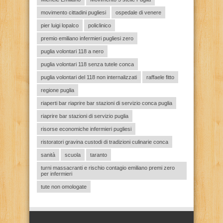
movimento cittadini pugliesi
ospedale di venere
pier luigi lopalco
policlinico
premio emiliano infermieri pugliesi zero
puglia volontari 118 a nero
puglia volontari 118 senza tutele conca
puglia volontari del 118 non internalizzati
raffaele fitto
regione puglia
riaperti bar riaprire bar stazioni di servizio conca puglia
riaprire bar stazioni di servizio puglia
risorse economiche infermieri pugliesi
ristoratori gravina custodi di tradizioni culinarie conca
sanità
scuola
taranto
turni massacranti e rischio contagio emiliano premi zero
per infermieri
tute non omologate