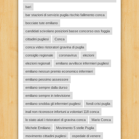
bari
bar stazioni di servizio puglia rischio fallimento conca
bocciate tute emiliano
candidati scivolano posizioni basse concorso oss foggia
cittadini pugliesi
Conca
conca video ristoratori gravina di puglia
consiglio regionale
coronavirus
elezioni
elezioni regionali
emiliano avvilisce infermieri pugliesi
emiliano nessun premio economico infermieri
emiliano pessimo assessore
emiliano sempre dalla durso
emiliano sempre in televisione
emiliano snobba gli infermieri pugliesi
fondi crisi puglia
inail non riconosce infortuni a volontari 118 conca
lo stato aiuti i ristoratori di gravina conca
Mario Conca
Michele Emiliano
Movimento 5 stelle Puglia
movimento cittadini pugliesi
ospedale di venere