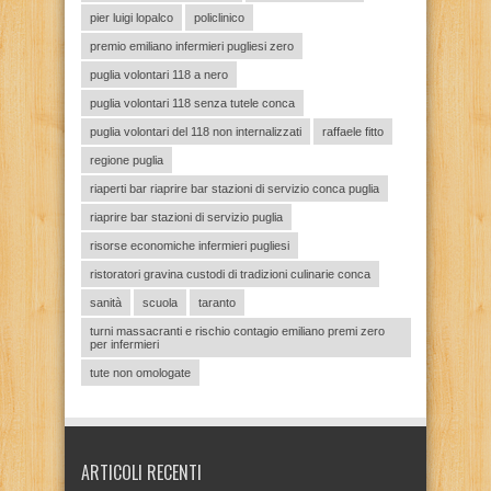
pier luigi lopalco
policlinico
premio emiliano infermieri pugliesi zero
puglia volontari 118 a nero
puglia volontari 118 senza tutele conca
puglia volontari del 118 non internalizzati
raffaele fitto
regione puglia
riaperti bar riaprire bar stazioni di servizio conca puglia
riaprire bar stazioni di servizio puglia
risorse economiche infermieri pugliesi
ristoratori gravina custodi di tradizioni culinarie conca
sanità
scuola
taranto
turni massacranti e rischio contagio emiliano premi zero
per infermieri
tute non omologate
ARTICOLI RECENTI