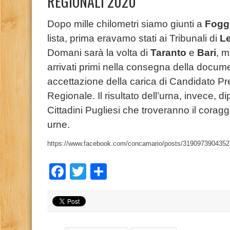
REGIONALI 2020
Dopo mille chilometri siamo giunti a
Fogg
lista, prima eravamo stati ai Tribunali di
L
Domani sarà la volta di
Taranto
e
Bari
, m
arrivati primi nella consegna della docume
accettazione della carica di Candidato Pr
Regionale. Il risultato dell’urna, invece,
Cittadini Pugliesi che troveranno il coragg
urne.
https://www.facebook.com/concamario/posts/319097390435
Facebook
Twitter
Condividi