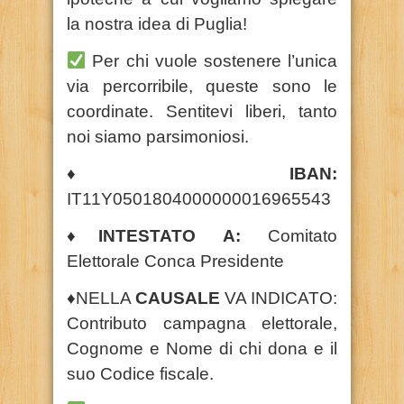
la nostra idea di Puglia!
Per chi vuole sostenere l’unica
via percorribile, queste sono le
coordinate. Sentitevi liberi, tanto
noi siamo parsimoniosi.
♦️
IBAN:
IT11Y0501804000000016965543
♦️
INTESTATO A:
Comitato
Elettorale Conca Presidente
♦️
NELLA
CAUSALE
VA INDICATO:
Contributo campagna elettorale,
Cognome e Nome di chi dona e il
suo Codice fiscale.