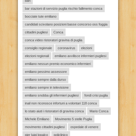
bari
bar stazioni di servizio puglia rischio fallimento conca
bocciate tute emiliano
candidati scivolano posizioni basse concorso oss foggia
cittadini pugliesi
Conca
conca video ristoratori gravina di puglia
consiglio regionale
coronavirus
elezioni
elezioni regionali
emiliano avvilisce infermieri pugliesi
emiliano nessun premio economico infermieri
emiliano pessimo assessore
emiliano sempre dalla durso
emiliano sempre in televisione
emiliano snobba gli infermieri pugliesi
fondi crisi puglia
inail non riconosce infortuni a volontari 118 conca
lo stato aiuti i ristoratori di gravina conca
Mario Conca
Michele Emiliano
Movimento 5 stelle Puglia
movimento cittadini pugliesi
ospedale di venere
pier luigi lopalco
policlinico