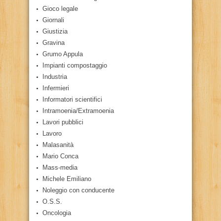
Gioco legale
Giornali
Giustizia
Gravina
Grumo Appula
Impianti compostaggio
Industria
Infermieri
Informatori scientifici
Intramoenia/Extramoenia
Lavori pubblici
Lavoro
Malasanità
Mario Conca
Mass-media
Michele Emiliano
Noleggio con conducente
O.S.S.
Oncologia