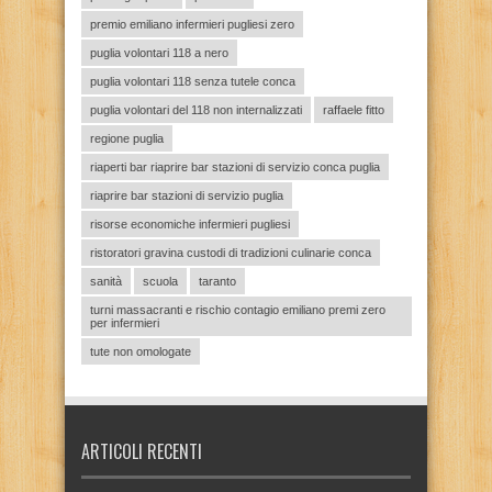
premio emiliano infermieri pugliesi zero
puglia volontari 118 a nero
puglia volontari 118 senza tutele conca
puglia volontari del 118 non internalizzati
raffaele fitto
regione puglia
riaperti bar riaprire bar stazioni di servizio conca puglia
riaprire bar stazioni di servizio puglia
risorse economiche infermieri pugliesi
ristoratori gravina custodi di tradizioni culinarie conca
sanità
scuola
taranto
turni massacranti e rischio contagio emiliano premi zero
per infermieri
tute non omologate
ARTICOLI RECENTI