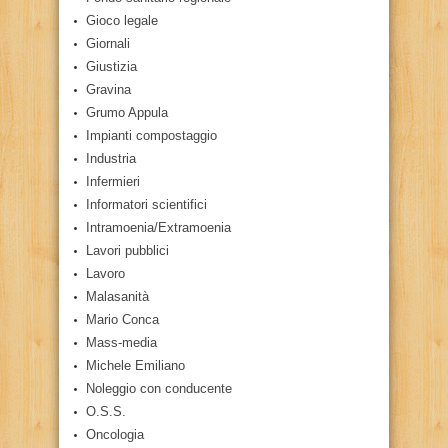
Gioco legale
Giornali
Giustizia
Gravina
Grumo Appula
Impianti compostaggio
Industria
Infermieri
Informatori scientifici
Intramoenia/Extramoenia
Lavori pubblici
Lavoro
Malasanità
Mario Conca
Mass-media
Michele Emiliano
Noleggio con conducente
O.S.S.
Oncologia