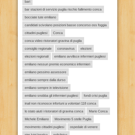
bari
bar stazioni di servizio puglia rischio fallimento conca
bocciate tute emiliano
candidati scivolano posizioni basse concorso oss foggia
cittadini pugliesi
Conca
conca video ristoratori gravina di puglia
consiglio regionale
coronavirus
elezioni
elezioni regionali
emiliano avvilisce infermieri pugliesi
emiliano nessun premio economico infermieri
emiliano pessimo assessore
emiliano sempre dalla durso
emiliano sempre in televisione
emiliano snobba gli infermieri pugliesi
fondi crisi puglia
inail non riconosce infortuni a volontari 118 conca
lo stato aiuti i ristoratori di gravina conca
Mario Conca
Michele Emiliano
Movimento 5 stelle Puglia
movimento cittadini pugliesi
ospedale di venere
pier luigi lopalco
policlinico