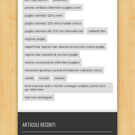
premio emiliano infermieri pugliesi zero
puglia volontari 118 a nero
puglia volontari 118 senza tutele conca
puglia volontari del 118 non internalizzati
raffaele fitto
regione puglia
riaperti bar riaprire bar stazioni di servizio conca puglia
riaprire bar stazioni di servizio puglia
risorse economiche infermieri pugliesi
ristoratori gravina custodi di tradizioni culinarie conca
sanità
scuola
taranto
turni massacranti e rischio contagio emiliano premi zero
per infermieri
tute non omologate
ARTICOLI RECENTI