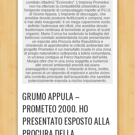
comitato cittadino "Econostro". L'impresa Prometeo
non ha ottenuto la compatibilità urbanistica per
l'erigendo impianto di compostaggio rispetto al P.U.G.
di Grumo Appula. L'impianto di stoccaggio, che
avrebbe dovuto produrre fertilizzanti e compost, non
è mai stato inaugurato: è un mega-capannone vuoto,
definito l'astronave dei rifiuti, che avrebbe dovuto
trasformare centinaia di tonnellate al giorno di scarti
organici. Mario Conca ha sostenuto la battaglia del
bellicoso comitato ambientalista locale presentando
un esposto alla Procura della Repubblica e
chiedendo di approfondire le criticità ambientali del
progetto Prometeo il cui manufatto ricade in una zona
di pregio naturalistico sottoposta a tutela comunitaria,
in un'area contigua al Parco Nazionale dell'aAlta
Murgia oltre che in una zona soggetta a numerosi
altri vincoli ambientali previsti dal piano
paesaggistico regionale. L'impianto si trova, inoltre,
nei pressi di un deposito di esplosivi e anche vicino
alla condotta principale dell'acquedotto che sarebbe
potenzialmente esposta a rischio inquinamento.
GRUMO APPULA –
PROMETEO 2000. HO
PRESENTATO ESPOSTO ALLA
PROCURA DELLA