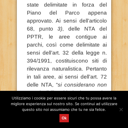
state delimitate in forza del
Piano del Parco appena
approvato. Ai sensi dell’articolo
68, punto
3)
, delle NTA del
PPTR, le aree contigue ai
parchi, così come delimitate ai
sensi dell’art. 32 della legge n.
394/1991, costituiscono siti di
rilevanza naturalistica. Pertanto
in tali aree, ai sensi dell’art. 72
delle NTA, “
si considerano non
ammissibili tutti i piani, progetti e
Utilizziamo i cookie per essere sicuri che tu possa avere la
interventi in contrasto con gli
migliore esperienza sul nostro sito. Se continui ad utilizzare
obiettivi di qualità e le normative
questo sito noi assumiamo che tu ne sia felice.
d’uso di cui all’art. 37 e in
Ok
particolare, quelli che