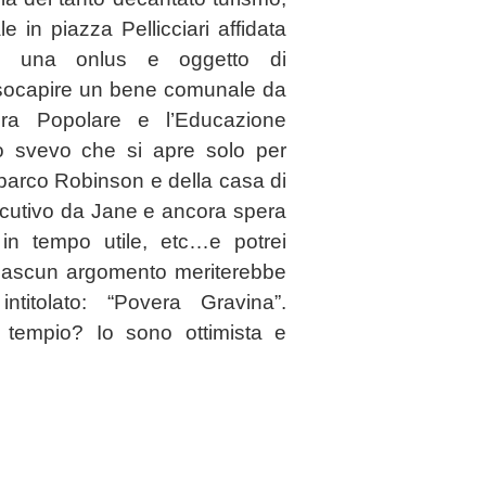
e in piazza Pellicciari affidata
ad una onlus e oggetto di
i usocapire un bene comunale da
ura Popolare e l’Educazione
llo svevo che si apre solo per
l parco Robinson e della casa di
secutivo da Jane e ancora spera
in tempo utile, etc…e potrei
ciascun argomento meriterebbe
titolato: “Povera Gravina”.
 tempio? Io sono ottimista e