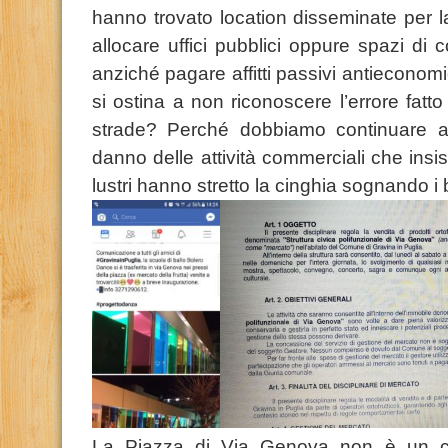
hanno trovato location disseminate per la
allocare uffici pubblici oppure spazi di c
anziché pagare affitti passivi antieconomi
si ostina a non riconoscere l’errore fat
strade? Perché dobbiamo continuare a 
danno delle attività commerciali che ins
lustri hanno stretto la cinghia sognando i
La Piazza di Via Genova non è un cas