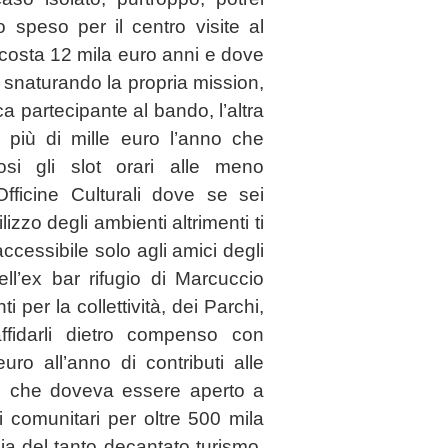
 speso per il centro visite al
 costa 12 mila euro anni e dove
oro snaturando la propria mission,
ca partecipante al bando, l’altra
 più di mille euro l’anno che
si gli slot orari alle meno
 Officine Culturali dove se sei
izzo degli ambienti altrimenti ti
ccessibile solo agli amici degli
dell’ex bar rifugio di Marcuccio
per la collettività, dei Parchi,
ffidarli dietro compenso con
ro all’anno di contributi alle
co che doveva essere aperto a
 comunitari per oltre 500 mila
ia del tanto decantato turismo,