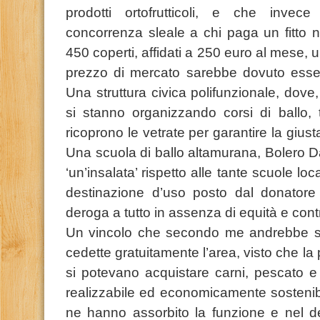
prodotti ortofrutticoli, e che inve
concorrenza sleale a chi paga un fitto n
450 coperti, affidati a 250 euro al mese, 
prezzo di mercato sarebbe dovuto esse
Una struttura civica polifunzionale, dove, 
si stanno organizzando corsi di ballo, t
ricoprono le vetrate per garantire la giusta
Una scuola di ballo altamurana, Bolero 
‘un’insalata’ rispetto alle tante scuole loca
destinazione d’uso posto dal donatore d
deroga a tutto in assenza di equità e contr
Un vincolo che secondo me andrebbe s
cedette gratuitamente l’area, visto che l
si potevano acquistare carni, pescato e 
realizzabile ed economicamente sostenib
ne hanno assorbito la funzione e nel de