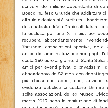
scrivervi del milione abbondante di euro
Bosco inDifeso Grande che addirittura ci
all’aula didattica si è preferito il bar rist
della palestra di Via Dante affidata all’uni
fu esclusa per una X in più, per poco
recupera abbondantemente rivendendo
‘fortunate’ associazioni sportive, delle
amico dell’amministrazione non paghi l’util
costa 150 euro al giorno, di Santa Sofia a
amici per eventi privati o privatissimi, 
abbandonato da 52 mesi con danni ingenti 
più chiusi che aperti, che, anziché a
evidenza pubblica ci costano 15 mila eu
solite associazioni, dell’ex Museo Civi
marzo 2017 pena la restituzione di fondi
euro ed invece è ancora chiuso alla facc