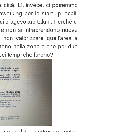
 città. Lì, invece, ci potremmo
oworking per le start-up locali,
ci o agevolare taluni. Perché ci
to e non si intraprendono nuove
non valorizzare quell’area a
istono nella zona e che per due
 bei tempi che furono?
o isolato, purtroppo, potrei