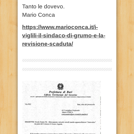
Tanto le dovevo.
Mario Conca
https://www.marioconca.it/i-
viglili-il-sindaco-di-grumo-e-la-
revisione-scaduta/