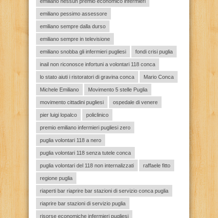
emiliano nessun premio economico infermieri
emiliano pessimo assessore
emiliano sempre dalla durso
emiliano sempre in televisione
emiliano snobba gli infermieri pugliesi
fondi crisi puglia
inail non riconosce infortuni a volontari 118 conca
lo stato aiuti i ristoratori di gravina conca
Mario Conca
Michele Emiliano
Movimento 5 stelle Puglia
movimento cittadini pugliesi
ospedale di venere
pier luigi lopalco
policlinico
premio emiliano infermieri pugliesi zero
puglia volontari 118 a nero
puglia volontari 118 senza tutele conca
puglia volontari del 118 non internalizzati
raffaele fitto
regione puglia
riaperti bar riaprire bar stazioni di servizio conca puglia
riaprire bar stazioni di servizio puglia
risorse economiche infermieri pugliesi