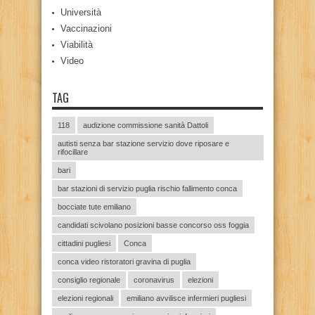
Università
Vaccinazioni
Viabilità
Video
TAG
118
audizione commissione sanità Dattoli
autisti senza bar stazione servizio dove riposare e
rifocillare
bari
bar stazioni di servizio puglia rischio fallimento conca
bocciate tute emiliano
candidati scivolano posizioni basse concorso oss foggia
cittadini pugliesi
Conca
conca video ristoratori gravina di puglia
consiglio regionale
coronavirus
elezioni
elezioni regionali
emiliano avvilisce infermieri pugliesi