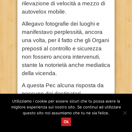
rilevazione di velocità a mezzo di
autovelox mobile.
Allegavo fotografie dei luoghi e
manifestavo perplessità, ancora
una volta, per il fatto che gli Organi
preposti al controllo e sicurezza
non fossero ancora intervenuti,
stante la notorietà anche mediatica
della vicenda.
A questa Pec alcuna risposta da
nessuno dei destinatari.
Utilizziamo i cookie per essere sicuri che tu possa avere la
3) mia Pec del 04.06.2019,
migliore esperienza sul nostro sito. Se continui ad utilizzare
questo sito noi assumiamo che tu ne sia felice.
inviata al Sindaco del Comune
di Grumo (protocollo, area
Ok
tecnica, area amministrativa,